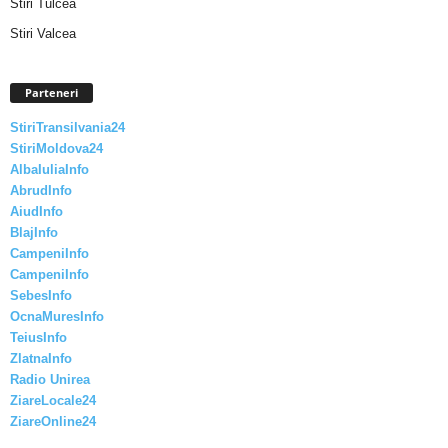
Stiri Tulcea
Stiri Valcea
Parteneri
StiriTransilvania24
StiriMoldova24
AlbaIuliaInfo
AbrudInfo
AiudInfo
BlajInfo
CampeniInfo
CampeniInfo
SebesInfo
OcnaMuresInfo
TeiusInfo
ZlatnaInfo
Radio Unirea
ZiareLocale24
ZiareOnline24