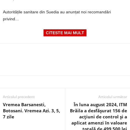
Autoritățile sanitare din Suedia au anunțat noi recomandări
privind…
CITESTE MAI MULT
Articolul precedent
Articolul următor
Vremea Barsanesti,
În luna august 2024, ITM
Botosani. Vremea Azi. 3, 5,
Brăila a desfășurat 156 de
7 zile
acțiuni de control și a
aplicat amenzi în valoare
totală de 499.500 lei