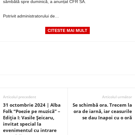
sâmbătă spre duminică, a anunțat CFR SA.
Potrivit administratorului de…
CITESTE MAI MULT
Articolul precedent
Articolul următor
31 octombrie 2024 | Alba
Se schimbă ora. Trecem la
Folk “Poezie pe muzică” –
ora de iarnă, iar ceasurile
Ediția I: Vasile Șeicaru,
se dau înapoi cu o oră
invitat special la
evenimentul cu intrare