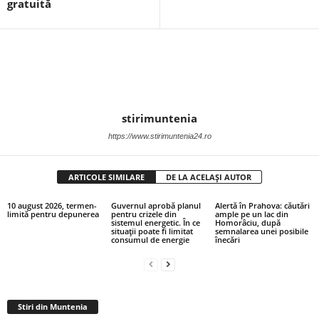
gratuită
stirimuntenia
https://www.stirimuntenia24.ro
ARTICOLE SIMILARE
DE LA ACELAȘI AUTOR
10 august 2026, termen-
Guvernul aprobă planul
Alertă în Prahova: căutări
limită pentru depunerea
pentru crizele din
ample pe un lac din
sistemul energetic. În ce
Homorâciu, după
situații poate fi limitat
semnalarea unei posibile
consumul de energie
înecări
Stiri din Muntenia