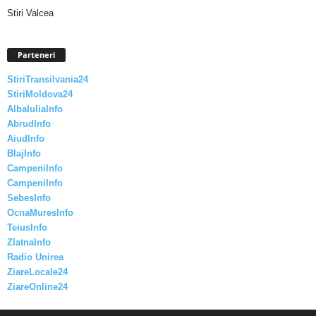
Stiri Valcea
Parteneri
StiriTransilvania24
StiriMoldova24
AlbaIuliaInfo
AbrudInfo
AiudInfo
BlajInfo
CampeniInfo
CampeniInfo
SebesInfo
OcnaMuresInfo
TeiusInfo
ZlatnaInfo
Radio Unirea
ZiareLocale24
ZiareOnline24