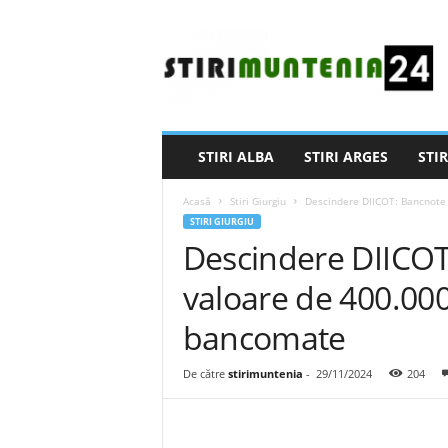
S
t
i
r
i
M
u
STIRI ALBA
STIRI ARGES
STIR
n
t
Acasă
Stiri Giurgiu
Descindere DIICOT: Bancnote 
e
STIRI GIURGIU
n
Descindere DIICOT:
i
a
valoare de 400.00
2
4
bancomate
De către
stirimuntenia
-
29/11/2024
204