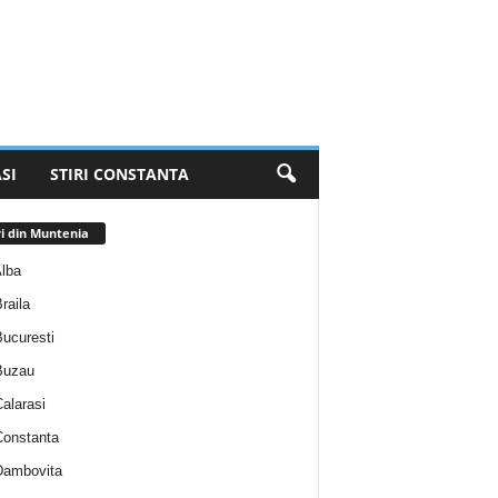
SI
STIRI CONSTANTA
ri din Muntenia
Alba
Braila
Bucuresti
 Buzau
Calarasi
 Constanta
 Dambovita