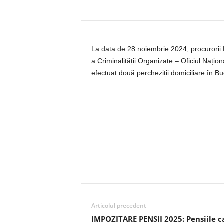
La data de 28 noiembrie 2024, procurorii D
a Criminalității Organizate – Oficiul Nați
efectuat două percheziții domiciliare în B
Articolul precedent
IMPOZITARE PENSII 2025: Pensiile c