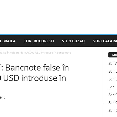
I BRAILA
STIRI BUCURESTI
STIRI BUZAU
STIRI CALARA
false în valoare de 400.000 USD introduse în bancomate
Sti
Stiri 
 Bancnote false în
Stiri 
0 USD introduse în
Stiri 
Stiri
Stiri 
0
Stiri
Stiri