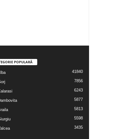
TEGORIE POPULARĂ
41840
Alba
7856
Gorj
6243
Calarasi
5877
 Dambovita
5813
Braila
5598
Giurgiu
3435
Valcea