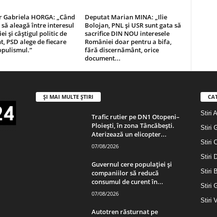
r Gabriela HORGA: „Când
Deputat Marian MINA: „Ilie
 să aleagă între interesul
Bolojan, PNL și USR sunt gata să
i și câștigul politic de
sacrifice DIN NOU interesele
 PSD alege de fiecare
României doar pentru a bifa,
opulismul.”
fără discernământ, orice
document...
ȘI MAI MULTE ȘTIRI
CA
Stiri 
Trafic rutier pe DN1 Otopeni–
Ploiești, în zona Tâncăbești.
Stiri 
Aterizează un elicopter...
Stiri 
07/08/2026
Stiri
Guvernul cere populației și
Stiri 
companiilor să reducă
consumul de curent în...
Stiri 
07/08/2026
Stiri 
Autotren răsturnat pe