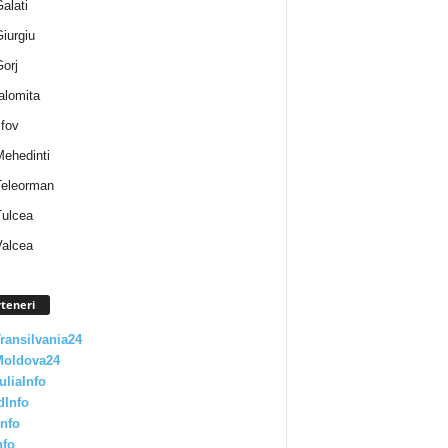
Galati
Giurgiu
Gorj
Ialomita
lfov
Mehedinti
 Teleorman
Tulcea
Valcea
teneri
Transilvania24
Moldova24
uliaInfo
dInfo
nfo
nfo