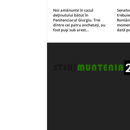
Noi amănunte în cazul
Senato
deținutului bătut în
trebuie
Penitenciarul Giurgiu. Trei
Românie
dintre cei patru anchetați, au
moment,
fost puși sub arest…
dată p