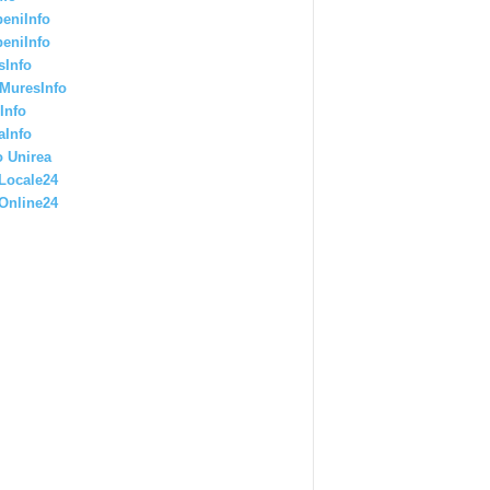
eniInfo
eniInfo
sInfo
MuresInfo
Info
aInfo
 Unirea
Locale24
Online24