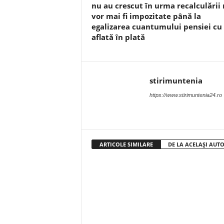
nu au crescut în urma recalculării
vor mai fi impozitate până la
egalizarea cuantumului pensiei cu
aflată în plată
stirimuntenia
https://www.stirimuntenia24.ro
ARTICOLE SIMILARE
DE LA ACELAȘI AUT