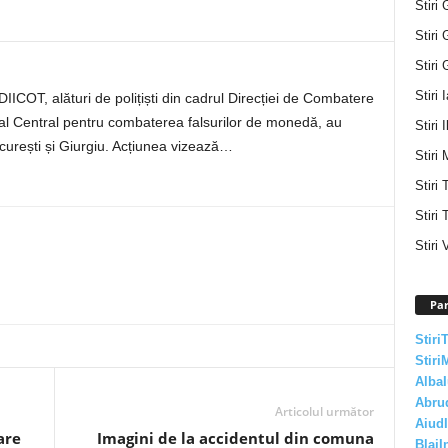
Stiri 
Stiri 
Stiri 
Stiri 
IICOT, alături de polițiști din cadrul Direcției de Combatere
onal Central pentru combaterea falsurilor de monedă, au
Stiri I
ucurești și Giurgiu. Acțiunea vizează…
Stiri 
Stiri
Stiri 
Stiri 
Par
Stiri
Stiri
AlbaI
Abru
Articolul următor
AiudI
are
Imagini de la accidentul din comuna
BlajI