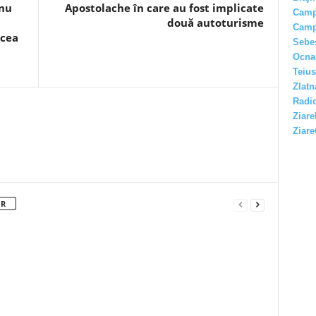
 nu
Apostolache în care au fost implicate
Camp
două autoturisme
Camp
 cea
Sebe
Ocna
Teius
Zlatn
Radio
Ziare
Ziare
OR