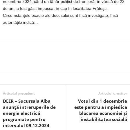
noiembrie 2024, când un tânăr polițist de frontieră, în vârstă de 22
de ani, a fost găsit împușcat în cap în localitatea Frătești.
Circumstanțele exacte ale decesului sunt încă investigate, însă
autoritățile indică…
Articolul precedent
Articolul următor
DEER – Sucursala Alba
Votul din 1 decembrie
anunță întreruperile de
este pentru a împiedica
energie electrică
blocarea economiei și
programate pentru
instabilitatea socială
intervalul 09.12.2024-