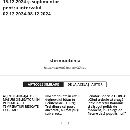
15.12.2024 și suplimentar
pentru intervalul
02.12.2024-08.12.2024
stirimuntenia
https://www.stirimuntenia24.ro
ARTICOLE SIMILARE
DE LA ACELAȘI AUTOR
ATENŢIE ANGAJATORI:
Noi amănunte în cazul
Senator Gabriela HORGA:
MĂSURI OBLIGATORII ÎN
deținutului bătut în
„Când trebuie să aleagă
PERIOADA CU
Penitenciarul Giurgiu.
între interesul României
TEMPERATURI RIDICATE
Trei dintre cei patru
și câștigul politic de
EXTREME!
anchetați, au fost puși
moment, PSD alege de
sub arest…
fiecare dată populismul.”