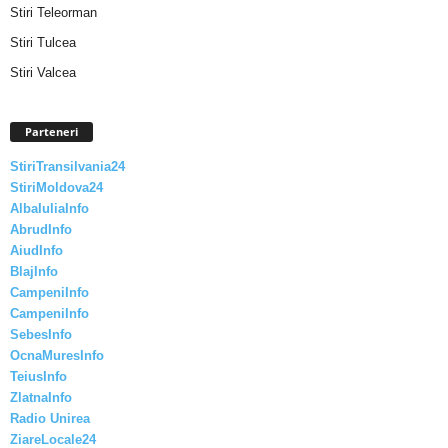
Stiri Teleorman
Stiri Tulcea
Stiri Valcea
Parteneri
StiriTransilvania24
StiriMoldova24
AlbaIuliaInfo
AbrudInfo
AiudInfo
BlajInfo
CampeniInfo
CampeniInfo
SebesInfo
OcnaMuresInfo
TeiusInfo
ZlatnaInfo
Radio Unirea
ZiareLocale24