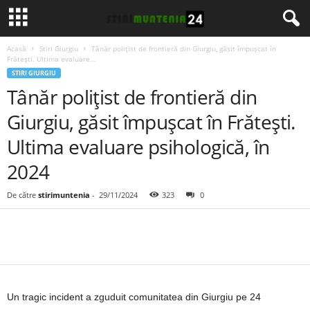
Acasă
Stiri Giurgiu
Tânăr polițist de frontieră din Giurgiu, găsit împușcat în
Frătești. Ultima evaluare...
STIRI GIURGIU
Tânăr polițist de frontieră din
Giurgiu, găsit împușcat în Frătești.
Ultima evaluare psihologică, în
2024
De către
stirimuntenia
-
29/11/2024
323
0
Un tragic incident a zguduit comunitatea din Giurgiu pe 24