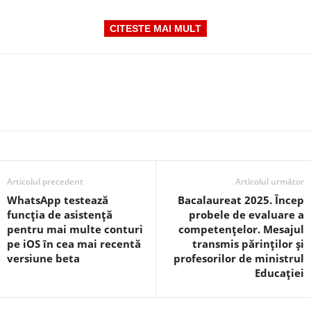
CITESTE MAI MULT
Articolul precedent
Articolul următor
WhatsApp testează
Bacalaureat 2025. Încep
funcția de asistență
probele de evaluare a
pentru mai multe conturi
competențelor. Mesajul
pe iOS în cea mai recentă
transmis părinților și
versiune beta
profesorilor de ministrul
Educației