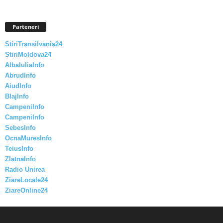
Parteneri
StiriTransilvania24
StiriMoldova24
AlbaIuliaInfo
AbrudInfo
AiudInfo
BlajInfo
CampeniInfo
CampeniInfo
SebesInfo
OcnaMuresInfo
TeiusInfo
ZlatnaInfo
Radio Unirea
ZiareLocale24
ZiareOnline24