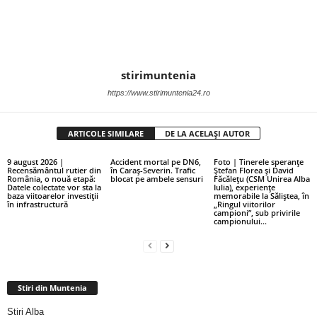
stirimuntenia
https://www.stirimuntenia24.ro
ARTICOLE SIMILARE
DE LA ACELAȘI AUTOR
9 august 2026 |
Accident mortal pe DN6,
Foto | Tinerele speranțe
Recensământul rutier din
în Caraș-Severin. Trafic
Ștefan Florea și David
România, o nouă etapă:
blocat pe ambele sensuri
Făcălețu (CSM Unirea Alba
Datele colectate vor sta la
Iulia), experiențe
baza viitoarelor investiții
memorabile la Săliștea, în
în infrastructură
„Ringul viitorilor
campioni”, sub privirile
campionului...
Stiri din Muntenia
Stiri Alba