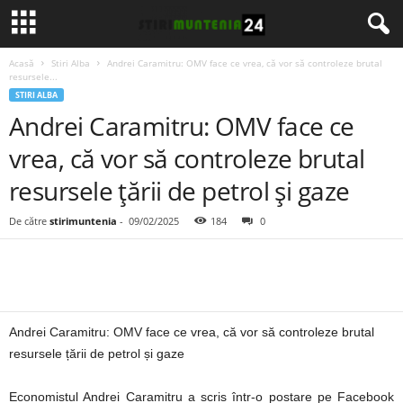
Acasă
Stiri Alba
Andrei Caramitru: OMV face ce vrea, că vor să controleze brutal
resursele...
STIRI ALBA
Andrei Caramitru: OMV face ce
vrea, că vor să controleze brutal
resursele țării de petrol și gaze
De către
stirimuntenia
-
09/02/2025
184
0
Andrei Caramitru: OMV face ce vrea, că vor să controleze brutal
resursele țării de petrol și gaze
Economistul Andrei Caramitru a scris într-o postare pe Facebook