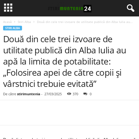
Acasă
Stiri Alba
Două din cele trei izvoare de utilitate publică din Alba Iulia au...
STIRI ALBA
Două din cele trei izvoare de
utilitate publică din Alba Iulia au
apă la limita de potabilitate:
„Folosirea apei de către copii și
vârstnici trebuie evitată”
De către
stirimuntenia
-
27/03/2025
370
0