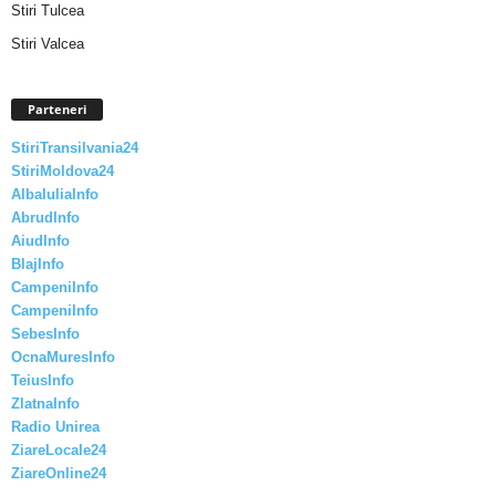
Stiri Tulcea
Stiri Valcea
Parteneri
StiriTransilvania24
StiriMoldova24
AlbaIuliaInfo
AbrudInfo
AiudInfo
BlajInfo
CampeniInfo
CampeniInfo
SebesInfo
OcnaMuresInfo
TeiusInfo
ZlatnaInfo
Radio Unirea
ZiareLocale24
ZiareOnline24