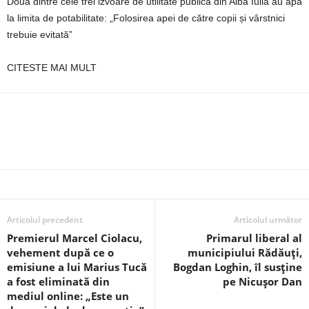
Două dintre cele trei izvoare de utilitate publică din Alba Iulia au apă
la limita de potabilitate: „Folosirea apei de către copii și vârstnici
trebuie evitată”
CITESTE MAI MULT
Articolul precedent
Articolul următor
Premierul Marcel Ciolacu,
Primarul liberal al
vehement după ce o
municipiului Rădăuţi,
emisiune a lui Marius Tucă
Bogdan Loghin, îl susține
a fost eliminată din
pe Nicușor Dan
mediul online: „Este un