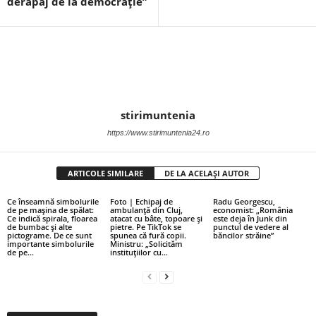
derapaj de la democrație”
stirimuntenia
https://www.stirimuntenia24.ro
ARTICOLE SIMILARE
DE LA ACELAȘI AUTOR
Ce înseamnă simbolurile
Foto | Echipaj de
Radu Georgescu,
de pe mașina de spălat:
ambulanță din Cluj,
economist: „România
Ce indică spirala, floarea
atacat cu bâte, topoare și
este deja în Junk din
de bumbac și alte
pietre. Pe TikTok se
punctul de vedere al
pictograme. De ce sunt
spunea că fură copii.
băncilor străine”
importante simbolurile
Ministru: „Solicităm
de pe...
instituțiilor cu...