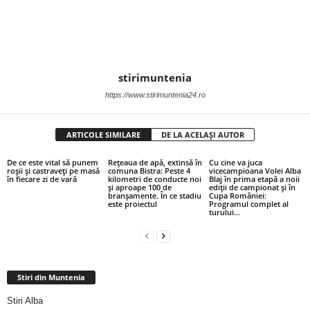
stirimuntenia
https://www.stirimuntenia24.ro
ARTICOLE SIMILARE
DE LA ACELAȘI AUTOR
De ce este vital să punem
Rețeaua de apă, extinsă în
Cu cine va juca
roșii și castraveți pe masă
comuna Bistra: Peste 4
vicecampioana Volei Alba
în fiecare zi de vară
kilometri de conducte noi
Blaj în prima etapă a noii
și aproape 100 de
ediții de campionat și în
branșamente. În ce stadiu
Cupa României:
este proiectul
Programul complet al
turului...
Stiri din Muntenia
Stiri Alba