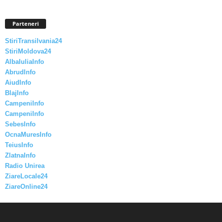
Parteneri
StiriTransilvania24
StiriMoldova24
AlbaIuliaInfo
AbrudInfo
AiudInfo
BlajInfo
CampeniInfo
CampeniInfo
SebesInfo
OcnaMuresInfo
TeiusInfo
ZlatnaInfo
Radio Unirea
ZiareLocale24
ZiareOnline24