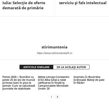
Iulia: Selecție de oferte
serviciu și fals intelectual
demarată de primărie
stirimuntenia
https://www.stirimuntenia24.ro
ARTICOLE SIMILARE
DE LA ACELAȘI AUTOR
Pensii 2026 | Românii cu
Atleta Lenuța Constantin
Incendiu în Bucerdea
peste 25 de ani de muncă
(CSU Alba Iulia) a ratat
Grânoasă: Baloți de paie
primesc bani în plus la
calificarea în finală la
în flăcări
pensie: Cum se calculează
Campionatele Mondiale
punctele de stabilitate
Under 20