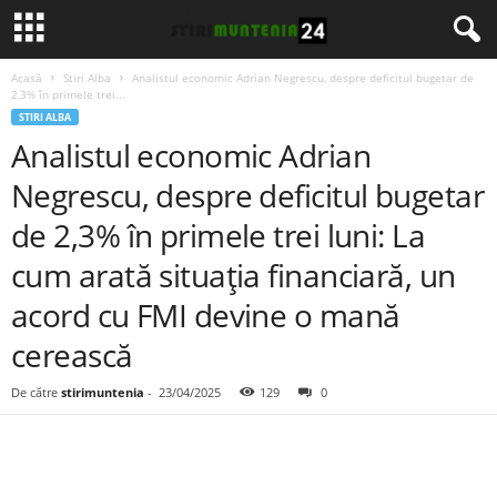
Acasă
Stiri Alba
Analistul economic Adrian Negrescu, despre deficitul bugetar de
2,3% în primele trei...
STIRI ALBA
Analistul economic Adrian
Negrescu, despre deficitul bugetar
de 2,3% în primele trei luni: La
cum arată situaţia financiară, un
acord cu FMI devine o mană
cerească
De către
stirimuntenia
-
23/04/2025
129
0