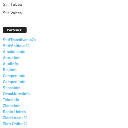
Stiri Tulcea
Stiri Valcea
Parteneri
StiriTransilvania24
StiriMoldova24
AlbaIuliaInfo
AbrudInfo
AiudInfo
BlajInfo
CampeniInfo
CampeniInfo
SebesInfo
OcnaMuresInfo
TeiusInfo
ZlatnaInfo
Radio Unirea
ZiareLocale24
ZiareOnline24