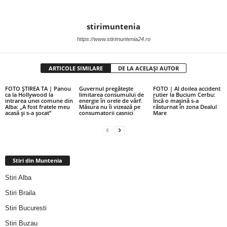
stirimuntenia
https://www.stirimuntenia24.ro
ARTICOLE SIMILARE
DE LA ACELAȘI AUTOR
FOTO ȘTIREA TA | Panou
Guvernul pregătește
FOTO | Al doilea accident
ca la Hollywood la
limitarea consumului de
rutier la Bucium Cerbu:
intrarea unei comune din
energie în orele de vârf.
Încă o mașină s-a
Alba: „A fost fratele meu
Măsura nu îi vizează pe
răsturnat în zona Dealul
acasă și s-a șocat”
consumatorii casnici
Mare
Stiri din Muntenia
Stiri Alba
Stiri Braila
Stiri Bucuresti
Stiri Buzau