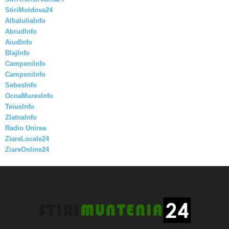
StiriMoldova24
AlbaIuliaInfo
AbrudInfo
AiudInfo
BlajInfo
CampeniInfo
CampeniInfo
SebesInfo
OcnaMuresInfo
TeiusInfo
ZlatnaInfo
Radio Unirea
ZiareLocale24
ZiareOnline24