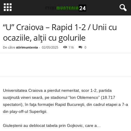
“U” Craiova – Rapid 1-2 / Unii cu
ocaziile, alții cu golurile
De către
stirimuntenia
-
02/05/2025
116
0
Universitatea Craiova a pierdut nemeritat, scor 1-2, partida
susţinută vineri seară, pe stadionul “Ion Oblemenco” (18.717
spectatori), în faţa formaţiei Rapid Bucureşti, din cadrul etapei a 7-a
din play-off-ul Superligii.
Giuleștenii au deblocat tabela prin Gojkovic, care a…