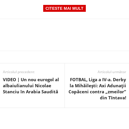
CITESTE MAI MULT
Articolul precedent
Articolul următor
VIDEO | Un nou eurogol al
FOTBAL, Liga a IV-a. Derby
albaiulianului Nicolae
la Mihăilești: Axi Adunații
Stanciu în Arabia Saudită
Copăceni contra „zmeilor”
din Tîntava!