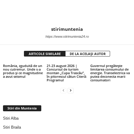
stirimuntenia
https://www.stirimuntenia24.ro
ARTICOLE SIMILARE
DE LA ACELAȘI AUTOR
România, zguduită de un
21-23 august 2026 |
Guvernul pregătește
nou cutremur. Unde s-a
Concursul de turism
limitarea consumului de
produs și ce magnitudine
montan „Cupa Trascău”,
energie. Transelectrica va
a avut seismul
în pitorescul cătun Citeră:
putea deconecta marii
Programul
consumatori
Stiri din Muntenia
Stiri Alba
Stiri Braila