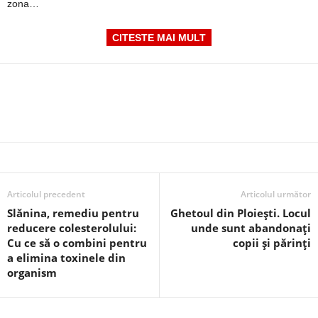
zona…
CITESTE MAI MULT
Articolul precedent
Articolul următor
Slănina, remediu pentru
Ghetoul din Ploiești. Locul
reducere colesterolului:
unde sunt abandonați
Cu ce să o combini pentru
copii și părinți
a elimina toxinele din
organism