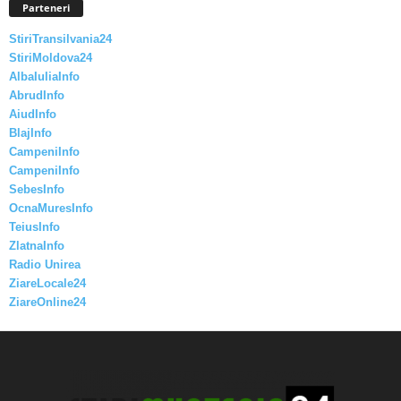
Parteneri
StiriTransilvania24
StiriMoldova24
AlbaIuliaInfo
AbrudInfo
AiudInfo
BlajInfo
CampeniInfo
CampeniInfo
SebesInfo
OcnaMuresInfo
TeiusInfo
ZlatnaInfo
Radio Unirea
ZiareLocale24
ZiareOnline24