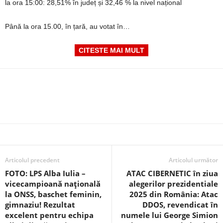
la ora 15:00: 28,51% în județ și 32,46 % la nivel național
Până la ora 15.00, în țară, au votat în…
CITESTE MAI MULT
Articolul precedent
Articolul următor
FOTO: LPS Alba Iulia –
ATAC CIBERNETIC în ziua
vicecampioană națională
alegerilor prezidentiale
la ONSS, baschet feminin,
2025 din România: Atac
gimnaziu! Rezultat
DDOS, revendicat în
excelent pentru echipa
numele lui George Simion