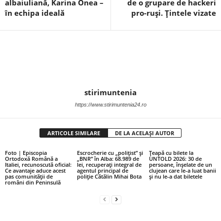
albaiuliană, Karina Onea –
de o grupare de hackeri
în echipa ideală
pro-ruși. Țintele vizate
stirimuntenia
https://www.stirimuntenia24.ro
ARTICOLE SIMILARE
DE LA ACELAȘI AUTOR
Foto | Episcopia
Escrocherie cu „polițist” și
Țeapă cu bilete la
Ortodoxă Română a
„BNR” în Alba: 68.989 de
UNTOLD 2026: 30 de
Italiei, recunoscută oficial:
lei, recuperați integral de
persoane, înșelate de un
Ce avantaje aduce acest
agentul principal de
clujean care le-a luat banii
pas comunității de
poliție Cătălin Mihai Bota
și nu le-a dat biletele
români din Peninsulă