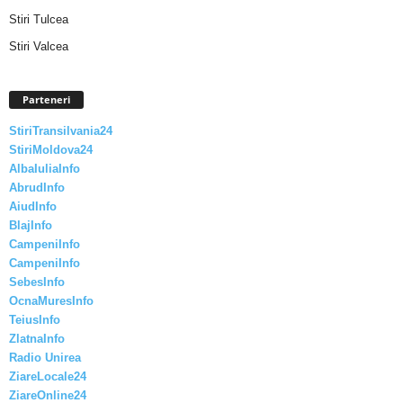
Stiri Tulcea
Stiri Valcea
Parteneri
StiriTransilvania24
StiriMoldova24
AlbaIuliaInfo
AbrudInfo
AiudInfo
BlajInfo
CampeniInfo
CampeniInfo
SebesInfo
OcnaMuresInfo
TeiusInfo
ZlatnaInfo
Radio Unirea
ZiareLocale24
ZiareOnline24