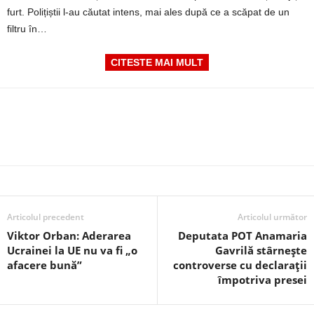
furt. Polițiștii l-au căutat intens, mai ales după ce a scăpat de un
filtru în…
CITESTE MAI MULT
Articolul precedent
Articolul următor
Viktor Orban: Aderarea
Deputata POT Anamaria
Ucrainei la UE nu va fi „o
Gavrilă stârnește
afacere bună”
controverse cu declarații
împotriva presei