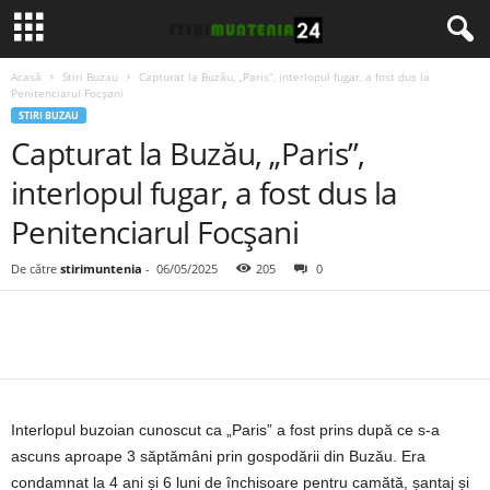
Acasă
Stiri Buzau
Capturat la Buzău, „Paris”, interlopul fugar, a fost dus la
Penitenciarul Focșani
STIRI BUZAU
Capturat la Buzău, „Paris”,
interlopul fugar, a fost dus la
Penitenciarul Focșani
De către
stirimuntenia
-
06/05/2025
205
0
Interlopul buzoian cunoscut ca „Paris” a fost prins după ce s-a
ascuns aproape 3 săptămâni prin gospodării din Buzău. Era
condamnat la 4 ani și 6 luni de închisoare pentru camătă, șantaj și