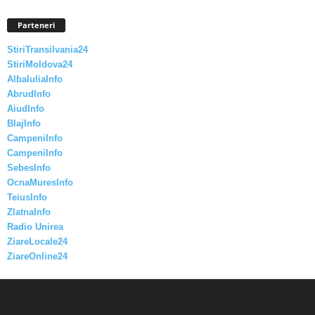
Parteneri
StiriTransilvania24
StiriMoldova24
AlbaIuliaInfo
AbrudInfo
AiudInfo
BlajInfo
CampeniInfo
CampeniInfo
SebesInfo
OcnaMuresInfo
TeiusInfo
ZlatnaInfo
Radio Unirea
ZiareLocale24
ZiareOnline24