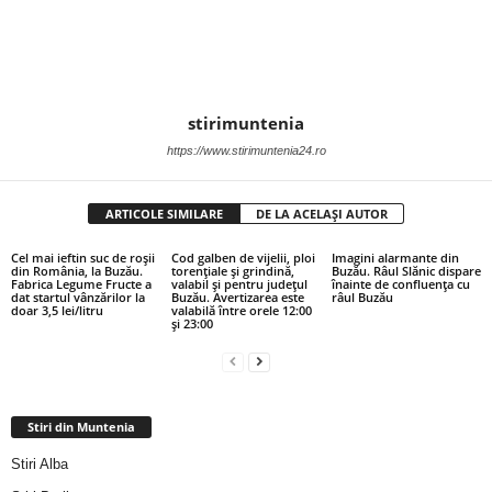
stirimuntenia
https://www.stirimuntenia24.ro
ARTICOLE SIMILARE
DE LA ACELAȘI AUTOR
Cel mai ieftin suc de roșii
Cod galben de vijelii, ploi
Imagini alarmante din
din România, la Buzău.
torențiale și grindină,
Buzău. Râul Slănic dispare
Fabrica Legume Fructe a
valabil și pentru județul
înainte de confluența cu
dat startul vânzărilor la
Buzău. Avertizarea este
râul Buzău
doar 3,5 lei/litru
valabilă între orele 12:00
și 23:00
Stiri din Muntenia
Stiri Alba