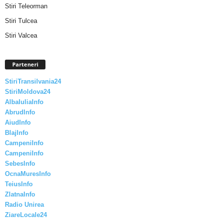
Stiri Teleorman
Stiri Tulcea
Stiri Valcea
Parteneri
StiriTransilvania24
StiriMoldova24
AlbaIuliaInfo
AbrudInfo
AiudInfo
BlajInfo
CampeniInfo
CampeniInfo
SebesInfo
OcnaMuresInfo
TeiusInfo
ZlatnaInfo
Radio Unirea
ZiareLocale24