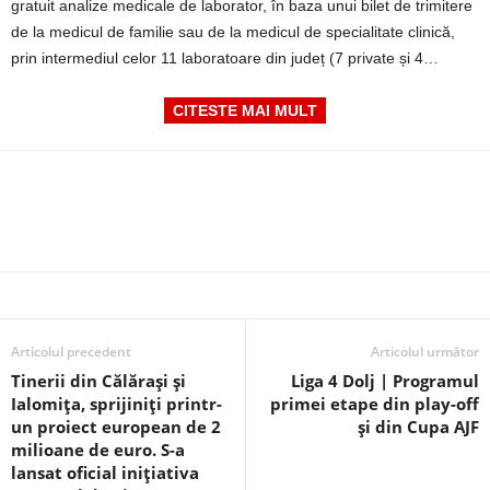
gratuit analize medicale de laborator, în baza unui bilet de trimitere
de la medicul de familie sau de la medicul de specialitate clinică,
prin intermediul celor 11 laboratoare din județ (7 private și 4…
CITESTE MAI MULT
Articolul precedent
Articolul următor
Tinerii din Călărași și
Liga 4 Dolj | Programul
Ialomița, sprijiniți printr-
primei etape din play-off
un proiect european de 2
și din Cupa AJF
milioane de euro. S-a
lansat oficial inițiativa