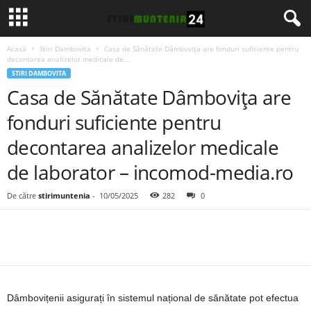
Acasă
Stiri Dambovita
Casa de Sănătate Dâmbovița are fonduri suficiente pentru
decontarea analizelor medicale de...
STIRI DAMBOVITA
Casa de Sănătate Dâmbovița are
fonduri suficiente pentru
decontarea analizelor medicale
de laborator – incomod-media.ro
De către
stirimuntenia
-
10/05/2025
282
0
Dâmbovițenii asigurați în sistemul național de sănătate pot efectua