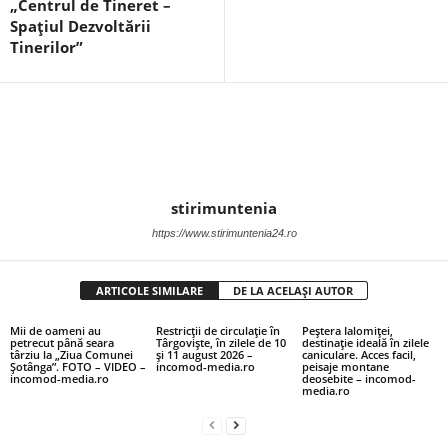
„Centrul de Tineret –
Spațiul Dezvoltării
Tinerilor”
stirimuntenia
https://www.stirimuntenia24.ro
ARTICOLE SIMILARE
DE LA ACELAȘI AUTOR
Mii de oameni au
Restricții de circulație în
Peștera Ialomiței,
petrecut până seara
Târgoviște, în zilele de 10
destinație ideală în zilele
târziu la „Ziua Comunei
și 11 august 2026 –
caniculare. Acces facil,
Șotânga”. FOTO – VIDEO –
incomod-media.ro
peisaje montane
incomod-media.ro
deosebite – incomod-
media.ro