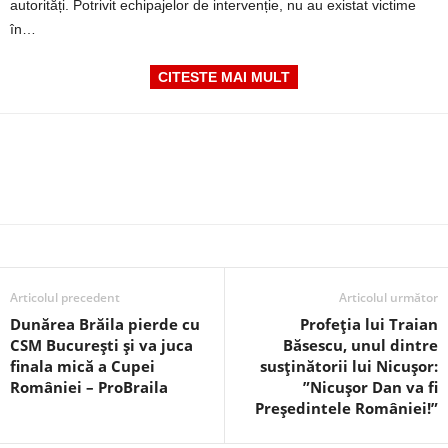
autorități. Potrivit echipajelor de intervenție, nu au existat victime
în…
CITESTE MAI MULT
Articolul precedent
Articolul următor
Dunărea Brăila pierde cu
Profeția lui Traian
CSM București și va juca
Băsescu, unul dintre
finala mică a Cupei
susținătorii lui Nicușor:
României – ProBraila
”Nicuşor Dan va fi
Preşedintele României!”