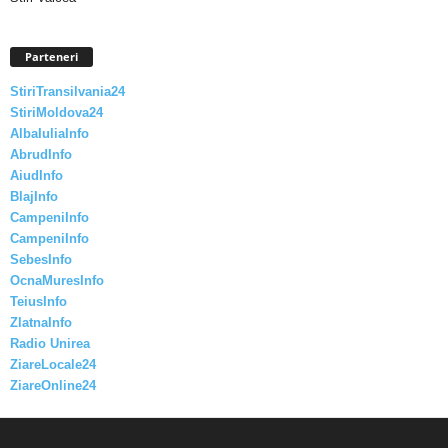
Parteneri
StiriTransilvania24
StiriMoldova24
AlbaIuliaInfo
AbrudInfo
AiudInfo
BlajInfo
CampeniInfo
CampeniInfo
SebesInfo
OcnaMuresInfo
TeiusInfo
ZlatnaInfo
Radio Unirea
ZiareLocale24
ZiareOnline24