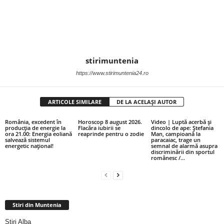
stirimuntenia
https://www.stirimuntenia24.ro
ARTICOLE SIMILARE
DE LA ACELAȘI AUTOR
România, excedent în
Horoscop 8 august 2026.
Video | Luptă acerbă și
producția de energie la
Flacăra iubirii se
dincolo de ape: Ștefania
ora 21.00: Energia eoliană
reaprinde pentru o zodie
Man, campioană la
salvează sistemul
paracaiac, trage un
energetic național!
semnal de alarmă asupra
discriminării din sportul
românesc /...
Stiri din Muntenia
Stiri Alba