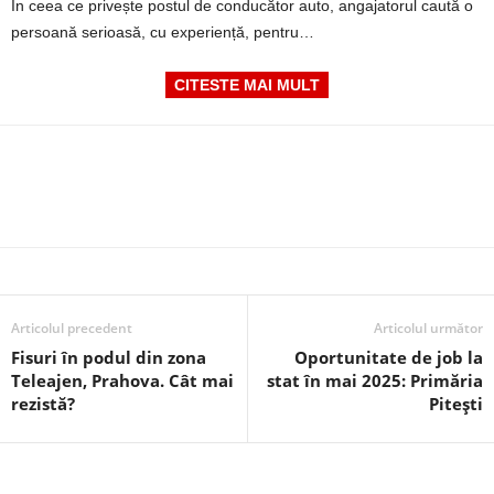
În ceea ce privește postul de conducător auto, angajatorul caută o
persoană serioasă, cu experiență, pentru…
CITESTE MAI MULT
Articolul precedent
Articolul următor
Fisuri în podul din zona
Oportunitate de job la
Teleajen, Prahova. Cât mai
stat în mai 2025: Primăria
rezistă?
Pitești