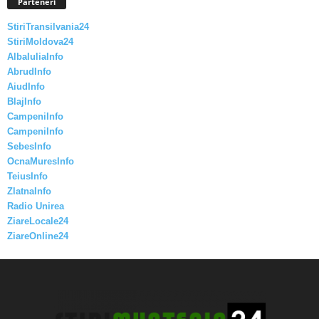
Parteneri
StiriTransilvania24
StiriMoldova24
AlbaIuliaInfo
AbrudInfo
AiudInfo
BlajInfo
CampeniInfo
CampeniInfo
SebesInfo
OcnaMuresInfo
TeiusInfo
ZlatnaInfo
Radio Unirea
ZiareLocale24
ZiareOnline24