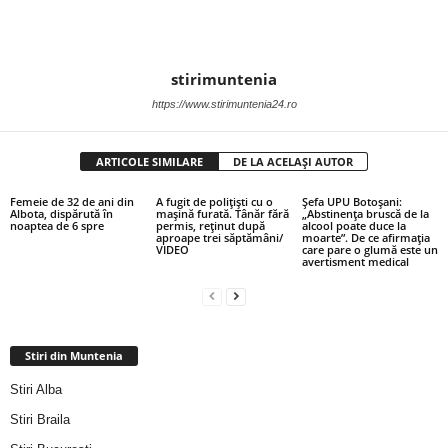
stirimuntenia
https://www.stirimuntenia24.ro
ARTICOLE SIMILARE
DE LA ACELAȘI AUTOR
Femeie de 32 de ani din
A fugit de polițiști cu o
Șefa UPU Botoșani:
Albota, dispărută în
mașină furată. Tânăr fără
„Abstinența bruscă de la
noaptea de 6 spre
permis, reținut după
alcool poate duce la
aproape trei săptămâni/
moarte”. De ce afirmația
VIDEO
care pare o glumă este un
avertisment medical
Stiri din Muntenia
Stiri Alba
Stiri Braila