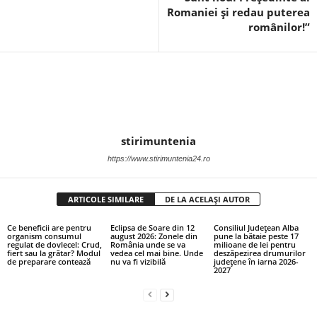
Romaniei și redau puterea
românilor!”
stirimuntenia
https://www.stirimuntenia24.ro
ARTICOLE SIMILARE
DE LA ACELAȘI AUTOR
Ce beneficii are pentru
Eclipsa de Soare din 12
Consiliul Județean Alba
organism consumul
august 2026: Zonele din
pune la bătaie peste 17
regulat de dovlecel: Crud,
România unde se va
milioane de lei pentru
fiert sau la grătar? Modul
vedea cel mai bine. Unde
deszăpezirea drumurilor
de preparare contează
nu va fi vizibilă
județene în iarna 2026-
2027