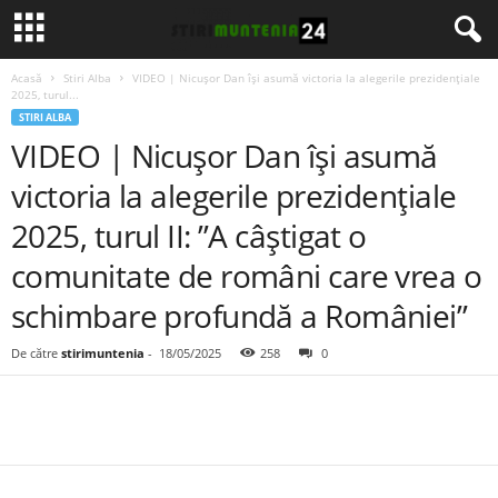
Acasă
Stiri Alba
VIDEO | Nicușor Dan își asumă victoria la alegerile prezidențiale
2025, turul...
STIRI ALBA
VIDEO | Nicușor Dan își asumă
victoria la alegerile prezidențiale
2025, turul II: ”A câștigat o
comunitate de români care vrea o
schimbare profundă a României”
De către
stirimuntenia
-
18/05/2025
258
0