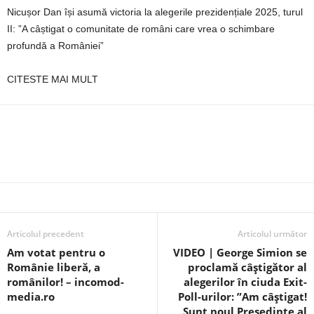
Nicușor Dan își asumă victoria la alegerile prezidențiale 2025, turul
II: ”A câștigat o comunitate de români care vrea o schimbare
profundă a României”
CITESTE MAI MULT
Articolul precedent
Articolul următor
Am votat pentru o
VIDEO | George Simion se
Românie liberă, a
proclamă câștigător al
românilor! – incomod-
alegerilor în ciuda Exit-
media.ro
Poll-urilor: ”Am câștigat!
Sunt noul Președinte al