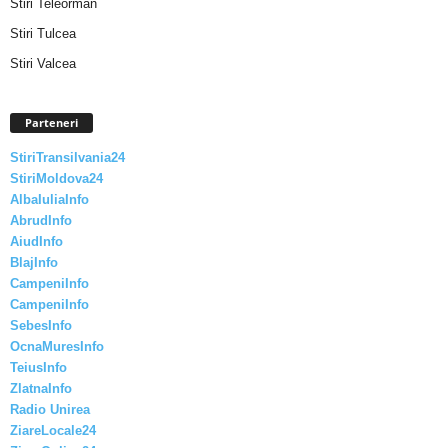
Stiri Teleorman
Stiri Tulcea
Stiri Valcea
Parteneri
StiriTransilvania24
StiriMoldova24
AlbaIuliaInfo
AbrudInfo
AiudInfo
BlajInfo
CampeniInfo
CampeniInfo
SebesInfo
OcnaMuresInfo
TeiusInfo
ZlatnaInfo
Radio Unirea
ZiareLocale24