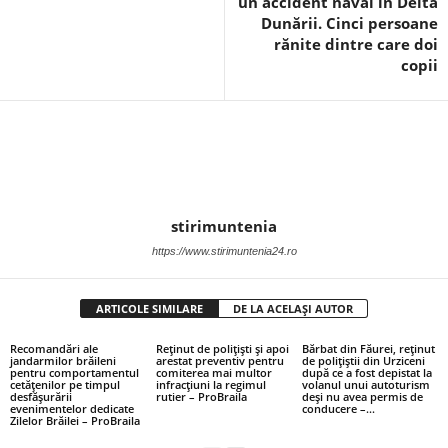
un accident naval în Delta
Dunării. Cinci persoane
rănite dintre care doi
copii
stirimuntenia
https://www.stirimuntenia24.ro
ARTICOLE SIMILARE
DE LA ACELAȘI AUTOR
Recomandări ale
Reținut de polițiști și apoi
Bărbat din Făurei, reținut
jandarmilor brăileni
arestat preventiv pentru
de polițiștii din Urziceni
pentru comportamentul
comiterea mai multor
după ce a fost depistat la
cetățenilor pe timpul
infracțiuni la regimul
volanul unui autoturism
desfășurării
rutier – ProBraila
deși nu avea permis de
evenimentelor dedicate
conducere –...
Zilelor Brăilei – ProBraila