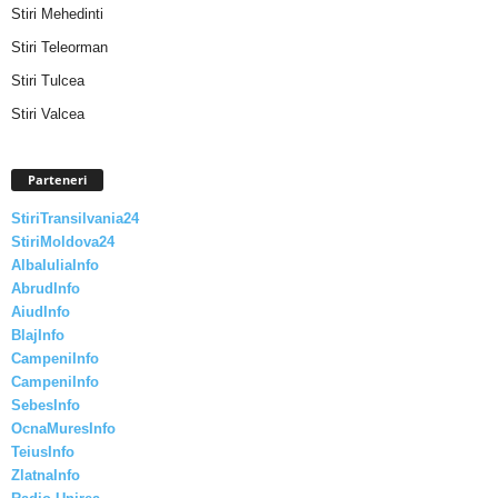
Stiri Mehedinti
Stiri Teleorman
Stiri Tulcea
Stiri Valcea
Parteneri
StiriTransilvania24
StiriMoldova24
AlbaIuliaInfo
AbrudInfo
AiudInfo
BlajInfo
CampeniInfo
CampeniInfo
SebesInfo
OcnaMuresInfo
TeiusInfo
ZlatnaInfo