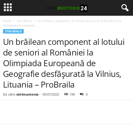
Acasă
Stiri Braila
Un brăilean component al lotului de seniori al României la
Olimpiada Europeană...
STIRI BRAILA
Un brăilean component al lotului
de seniori al României la
Olimpiada Europeană de
Geografie desfășurată la Vilnius,
Lituania – ProBraila
De către
stirimuntenia
-
05/07/2025
199
0