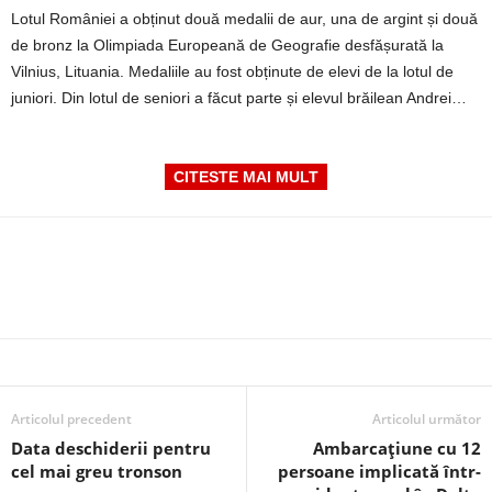
Lotul României a obținut două medalii de aur, una de argint și două
de bronz la Olimpiada Europeană de Geografie desfășurată la
Vilnius, Lituania. Medaliile au fost obținute de elevi de la lotul de
juniori. Din lotul de seniori a făcut parte și elevul brăilean Andrei…
CITESTE MAI MULT
Articolul precedent
Articolul următor
Data deschiderii pentru
Ambarcațiune cu 12
cel mai greu tronson
persoane implicată într-