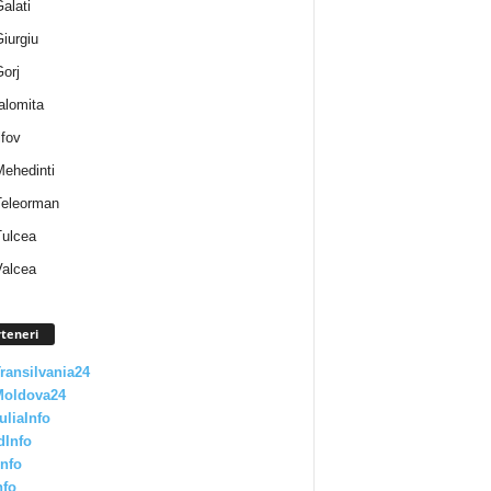
Galati
Giurgiu
Gorj
Ialomita
lfov
Mehedinti
 Teleorman
Tulcea
Valcea
teneri
Transilvania24
Moldova24
uliaInfo
dInfo
nfo
nfo