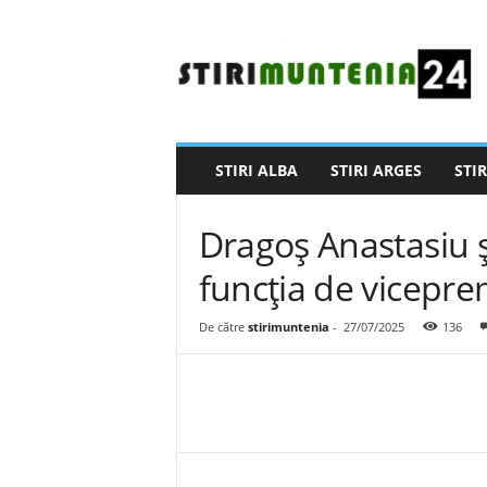
S
t
i
r
i
M
u
STIRI ALBA
STIRI ARGES
STIR
n
t
e
Dragoș Anastasiu ș
n
i
funcția de vicepre
a
2
De către
stirimuntenia
-
27/07/2025
136
4