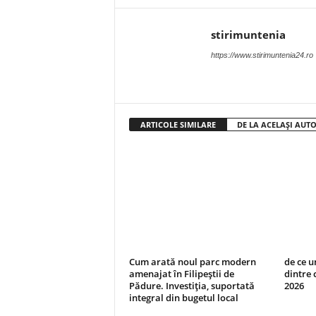
stirimuntenia
https://www.stirimuntenia24.ro
ARTICOLE SIMILARE
DE LA ACELAȘI AUT
Cum arată noul parc modern
de ce 
amenajat în Filipeștii de
dintre 
Pădure. Investiția, suportată
2026
integral din bugetul local