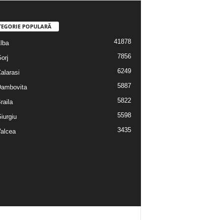
TEGORIE POPULARĂ
41878
Alba
7856
Gorj
6249
Calarasi
5887
 Dambovita
5822
Braila
5598
Giurgiu
3435
Valcea