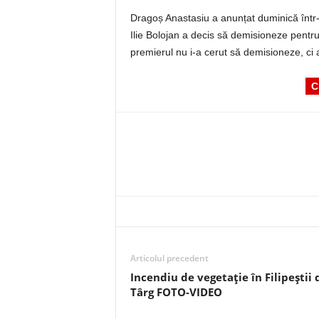
Dragoș Anastasiu a anunțat duminică într-
Ilie Bolojan a decis să demisioneze pentr
premierul nu i-a cerut să demisioneze, ci
C
Articolul precedent
Incendiu de vegetație în Filipeștii 
Târg FOTO-VIDEO