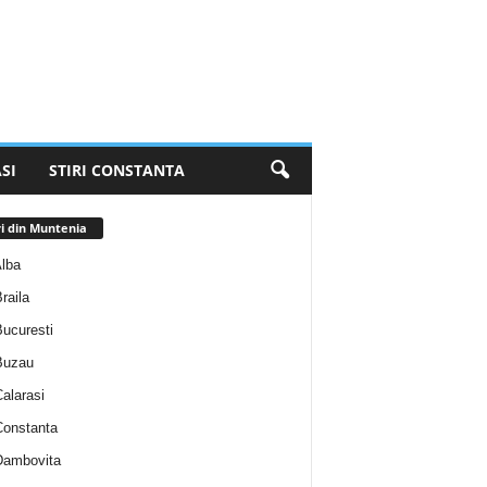
SI
STIRI CONSTANTA
ri din Muntenia
Alba
Braila
Bucuresti
 Buzau
Calarasi
 Constanta
 Dambovita