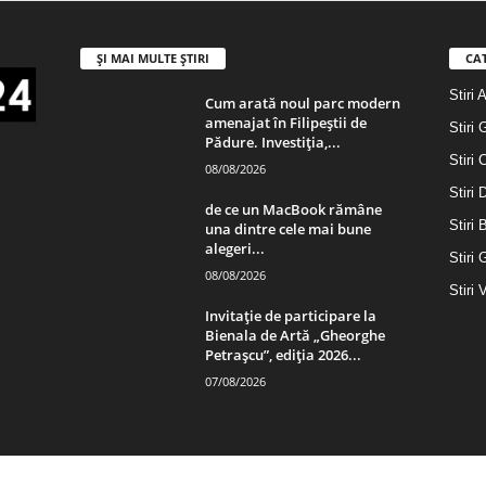
ȘI MAI MULTE ȘTIRI
CA
Stiri 
Cum arată noul parc modern
amenajat în Filipeștii de
Stiri 
Pădure. Investiția,...
Stiri 
08/08/2026
Stiri
de ce un MacBook rămâne
Stiri 
una dintre cele mai bune
alegeri...
Stiri 
08/08/2026
Stiri 
Invitație de participare la
Bienala de Artă „Gheorghe
Petrașcu”, ediția 2026...
07/08/2026