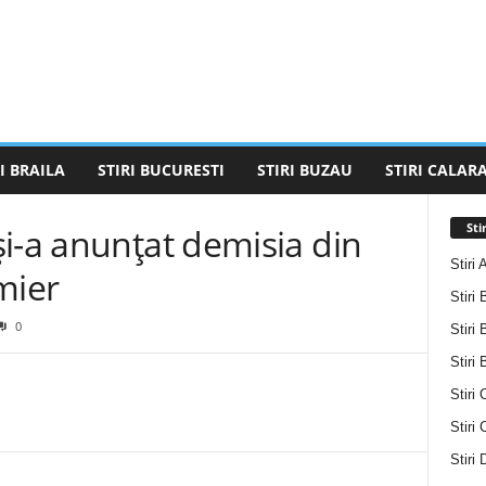
I BRAILA
STIRI BUCURESTI
STIRI BUZAU
STIRI CALARA
Sti
i-a anunțat demisia din
Stiri 
mier
Stiri 
0
Stiri 
Stiri
Stiri 
Stiri
Stiri