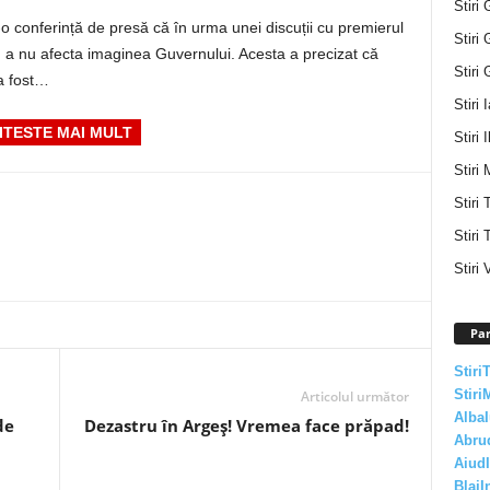
Stiri 
o conferință de presă că în urma unei discuții cu premierul
Stiri 
u a nu afecta imaginea Guvernului. Acesta a precizat că
Stiri 
 a fost…
Stiri 
ITESTE MAI MULT
Stiri I
Stiri 
Stiri
Stiri 
Stiri 
Par
Stiri
Stiri
Articolul următor
AlbaI
de
Dezastru în Argeș! Vremea face prăpad!
Abru
AiudI
BlajI