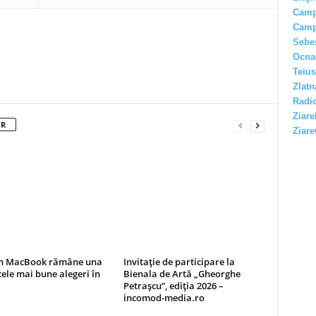
Camp
Camp
Sebe
Ocna
Teius
Zlatn
Radio
Ziare
OR
Ziare
un MacBook rămâne una
Invitație de participare la
cele mai bune alegeri în
Bienala de Artă „Gheorghe
Petrașcu”, ediția 2026 –
incomod-media.ro