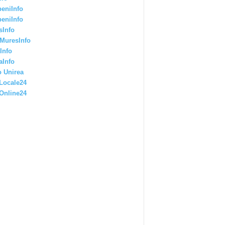
eniInfo
eniInfo
sInfo
MuresInfo
Info
aInfo
 Unirea
Locale24
Online24