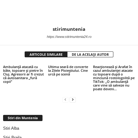
stirimuntenia
https://www.stirimuntenia24.ro
ARTICOLE SIMILARE
DE LA ACELAȘI AUTOR
Ambulanță atacată cu
Ultima seară de concerte
Reacționează și Arafat în
bâte, topoare și pietre în
la Zilele Ploieștiului. Cine
cazul ambulanței atacate
Cluj. Agresorii ar fi crezut
urcă pe scenă
cu topoare după o
că autosanitara „fură
minciună rostologolită pe
copii”
TikTok: „O ambulanţă
care vine să salveze nu
poate deveni...
Stiri din Muntenia
Stiri Alba
Stiri Braila