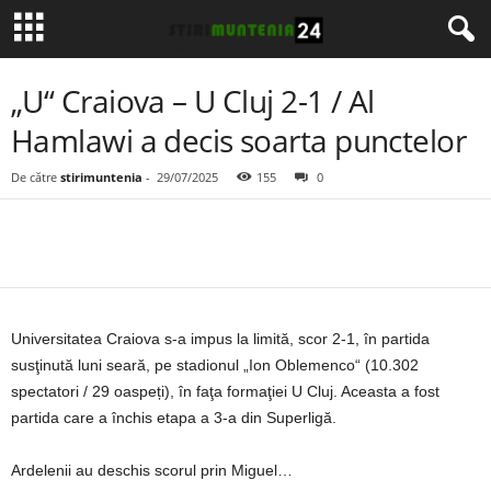
„U“ Craiova – U Cluj 2-1 / Al
Hamlawi a decis soarta punctelor
De către
stirimuntenia
-
29/07/2025
155
0
Universitatea Craiova s-a impus la limită, scor 2-1, în partida
susţinută luni seară, pe stadionul „Ion Oblemenco“ (10.302
spectatori / 29 oaspeți), în faţa formaţiei U Cluj. Aceasta a fost
partida care a închis etapa a 3-a din Superligă.
Ardelenii au deschis scorul prin Miguel…