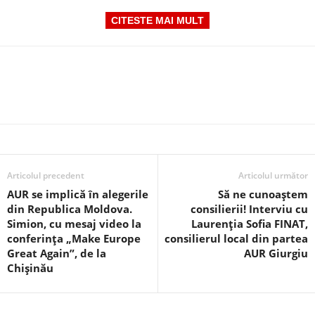
CITESTE MAI MULT
Articolul precedent
Articolul următor
AUR se implică în alegerile
Să ne cunoaștem
din Republica Moldova.
consilierii! Interviu cu
Simion, cu mesaj video la
Laurenția Sofia FINAT,
conferința „Make Europe
consilierul local din partea
Great Again”, de la
AUR Giurgiu
Chișinău