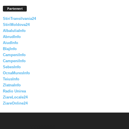
Parteneri
StiriTransilvania24
StiriMoldova24
AlbaIuliaInfo
AbrudInfo
AiudInfo
BlajInfo
CampeniInfo
CampeniInfo
SebesInfo
OcnaMuresInfo
TeiusInfo
ZlatnaInfo
Radio Unirea
ZiareLocale24
ZiareOnline24