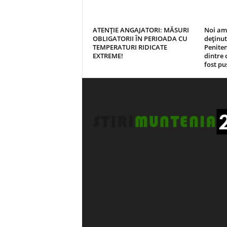
ATENŢIE ANGAJATORI: MĂSURI
Noi am
OBLIGATORII ÎN PERIOADA CU
deținut
TEMPERATURI RIDICATE
Peniten
EXTREME!
dintre 
fost pu