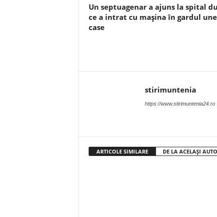
Un septuagenar a ajuns la spital d
ce a intrat cu mașina în gardul une
case
stirimuntenia
https://www.stirimuntenia24.ro
ARTICOLE SIMILARE
DE LA ACELAȘI AUT