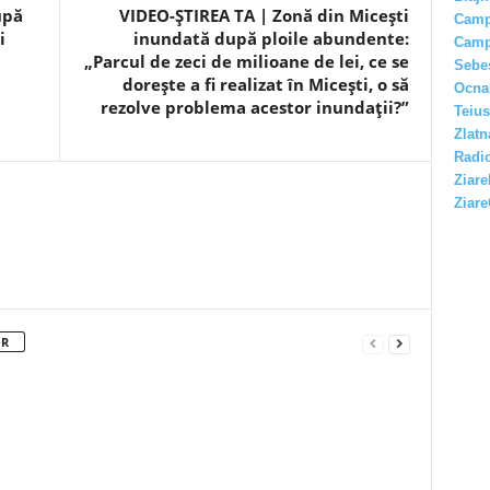
upă
VIDEO-ȘTIREA TA | Zonă din Micești
Camp
i
inundată după ploile abundente:
Camp
„Parcul de zeci de milioane de lei, ce se
Sebe
dorește a fi realizat în Micești, o să
Ocna
rezolve problema acestor inundații?”
Teius
Zlatn
Radio
Ziare
Ziare
OR