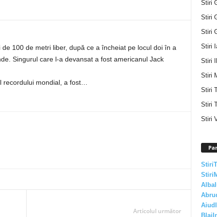
Stiri 
Stiri 
Stiri 
Stiri 
i de 100 de metri liber, după ce a încheiat pe locul doi în a
de. Singurul care l-a devansat a fost americanul Jack
Stiri I
Stiri 
 recordului mondial, a fost…
Stiri
Stiri 
Stiri 
Par
Stiri
Stiri
AlbaI
Abru
AiudI
Articolul următor
BlajI