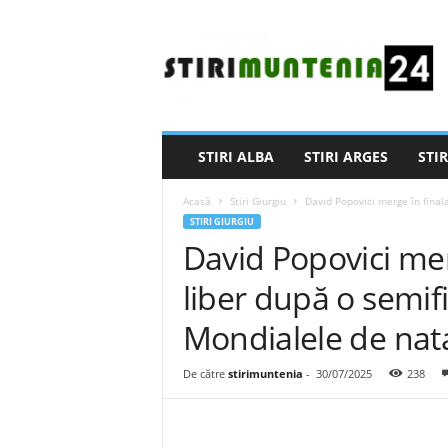
S
t
i
r
i
M
u
STIRI ALBA
STIRI ARGES
STIR
n
t
Acasă
Stiri Giurgiu
David Popovici merge în finala
e
STIRI GIURGIU
n
David Popovici mer
i
a
liber după o semif
2
4
Mondialele de nata
De către
stirimuntenia
-
30/07/2025
238