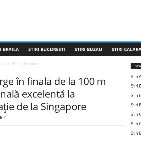
I BRAILA
STIRI BUCURESTI
STIRI BUZAU
STIRI CALARA
 de la 100 m liber după o...
Sti
Stiri 
ge în finala de la 100 m
Stiri 
inală excelentă la
Stiri 
ție de la Singapore
Stiri
Stiri 
0
Stiri
Stiri