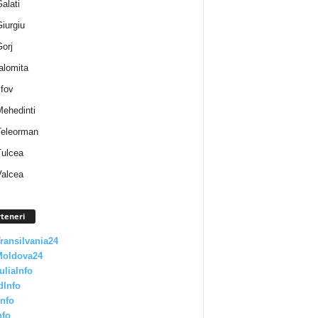
Galati
Giurgiu
Gorj
Ialomita
lfov
Mehedinti
 Teleorman
Tulcea
Valcea
teneri
Transilvania24
Moldova24
uliaInfo
dInfo
nfo
nfo