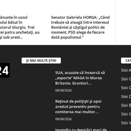
ănunte în cazul
Senator Gabriela HORGA: „Când
ului bătut în
trebuie să aleagă între interesul
ciarul Giurgiu. Trei
României și câștigul politic de
cei patru anchetați, au
moment, PSD alege de fiecare
și sub arest…
dată populismul.”
ȘI MAI MULTE ȘTIRI
CA
Stiri 
SUA, acuzate că încearcă să
„exporte” MAGA în Marea
Stiri 
Britanie. Granturi...
Stiri 
08/08/2026
Stiri
Reținut de polițiști și apoi
Stiri 
arestat preventiv pentru
comiterea mai multor...
Stiri 
08/08/2026
Stiri 
Incendiu cu degajări mari de