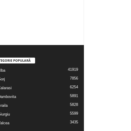
TEGORIE POPULARĂ
41919
Alba
7856
Gorj
6254
Calarasi
5891
 Dambovita
5828
Braila
5599
Giurgiu
3435
Valcea