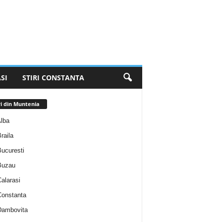
SI
STIRI CONSTANTA
ri din Muntenia
Alba
Braila
Bucuresti
 Buzau
Calarasi
 Constanta
 Dambovita