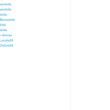
eniInfo
eniInfo
sInfo
MuresInfo
Info
aInfo
 Unirea
Locale24
Online24