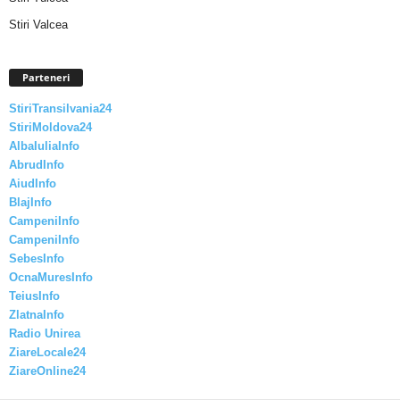
Stiri Valcea
Parteneri
StiriTransilvania24
StiriMoldova24
AlbaIuliaInfo
AbrudInfo
AiudInfo
BlajInfo
CampeniInfo
CampeniInfo
SebesInfo
OcnaMuresInfo
TeiusInfo
ZlatnaInfo
Radio Unirea
ZiareLocale24
ZiareOnline24