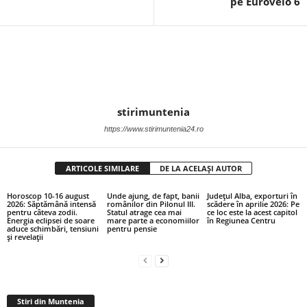
pe Eurovelo 6
stirimuntenia
https://www.stirimuntenia24.ro
ARTICOLE SIMILARE
DE LA ACELAȘI AUTOR
Horoscop 10-16 august
Unde ajung, de fapt, banii
Județul Alba, exporturi în
2026: Săptămână intensă
românilor din Pilonul III.
scădere în aprilie 2026: Pe
pentru câteva zodii.
Statul atrage cea mai
ce loc este la acest capitol
Energia eclipsei de soare
mare parte a economiilor
în Regiunea Centru
aduce schimbări, tensiuni
pentru pensie
și revelații
Stiri din Muntenia