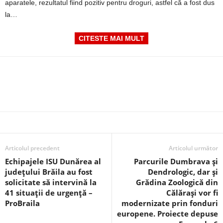
aparatele, rezultatul fiind pozitiv pentru droguri, astfel că a fost dus
la…
CITESTE MAI MULT
Articolul precedent
Articolul următor
Echipajele ISU Dunărea al
Parcurile Dumbrava și
judeţului Brăila au fost
Dendrologic, dar și
solicitate să intervină la
Grădina Zoologică din
41 situații de urgență –
Călărași vor fi
ProBraila
modernizate prin fonduri
europene. Proiecte depuse