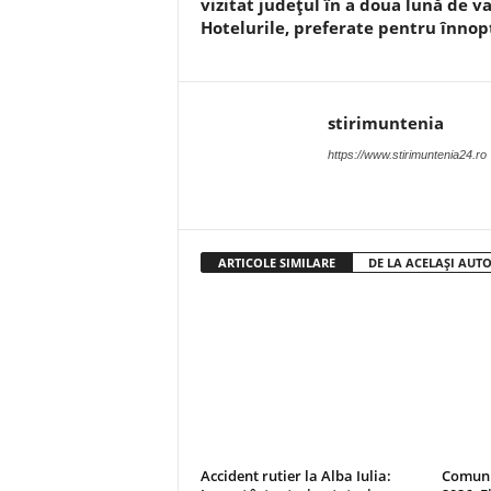
vizitat județul în a doua lună de va
Hotelurile, preferate pentru înnop
stirimuntenia
https://www.stirimuntenia24.ro
ARTICOLE SIMILARE
DE LA ACELAȘI AUT
Accident rutier la Alba Iulia:
Comunic