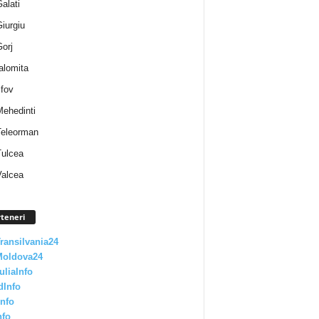
Galati
Giurgiu
Gorj
Ialomita
lfov
Mehedinti
 Teleorman
Tulcea
Valcea
teneri
Transilvania24
Moldova24
uliaInfo
dInfo
nfo
nfo