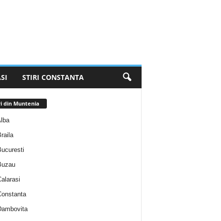
SI
STIRI CONSTANTA
ri din Muntenia
Alba
Braila
Bucuresti
 Buzau
Calarasi
 Constanta
 Dambovita