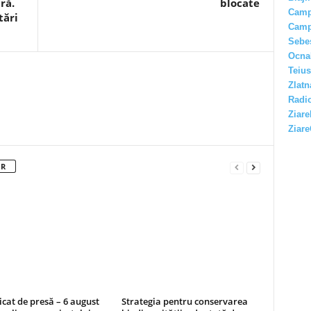
ră.
blocate
Camp
tări
Camp
Sebe
Ocna
Teius
Zlatn
Radio
Ziare
Ziare
OR
at de presă – 6 august
Strategia pentru conservarea