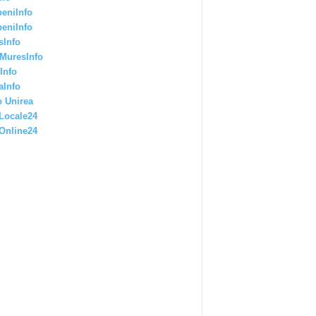
eniInfo
eniInfo
sInfo
MuresInfo
Info
aInfo
 Unirea
Locale24
Online24