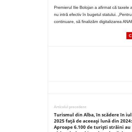
Premierul Ilie Bolojan a afirmat că taxele 
nu intră efectiv în bugetul statului. „Pentr
continuare, să finalizăm digitalizarea AN
C
Articolul precedent
Turismul din Alba, în scădere în iul
2025 față de aceeași lună din 2024:
Aproape 6.100 de turiști străini au