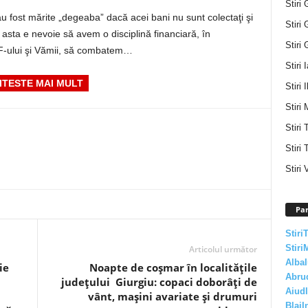
Stiri 
au fost mărite „degeaba” dacă acei bani nu sunt colectaţi şi
Stiri 
u asta e nevoie să avem o disciplină financiară, în
Stiri 
AF-ului şi Vămii, să combatem…
Stiri 
ITESTE MAI MULT
Stiri I
Stiri 
Stiri
Stiri 
Stiri 
Par
Stiri
Stiri
Articolul următor
AlbaI
ie
Noapte de coșmar în localitățile
Abru
județului Giurgiu: copaci doborâți de
AiudI
vânt, mașini avariate și drumuri
BlajI