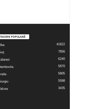
TEGORIE POPULARĂ
41822
Alba
7856
Gorj
6240
Calarasi
5870
 Dambovita
5805
Braila
5598
Giurgiu
3435
Valcea