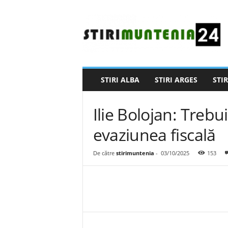
S
t
i
r
i
M
u
STIRI ALBA
STIRI ARGES
STIR
n
t
e
Ilie Bolojan: Tre
n
i
evaziunea fiscală
a
2
De către
stirimuntenia
-
03/10/2025
153
4