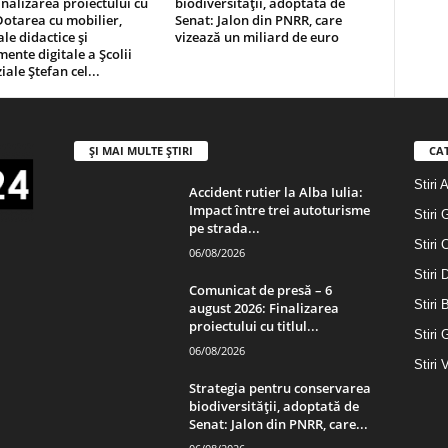
inalizarea proiectului cu
biodiversității, adoptată de
„Dotarea cu mobilier,
Senat: Jalon din PNRR, care
le didactice şi
vizează un miliard de euro
ente digitale a Şcolii
ale Ştefan cel...
ȘI MAI MULTE ȘTIRI
CA
Stiri 
Accident rutier la Alba Iulia:
Impact între trei autoturisme
Stiri 
pe strada...
Stiri 
06/08/2026
Stiri
Comunicat de presă – 6
Stiri 
august 2026: Finalizarea
proiectului cu titlul...
Stiri 
06/08/2026
Stiri 
Strategia pentru conservarea
biodiversității, adoptată de
Senat: Jalon din PNRR, care...