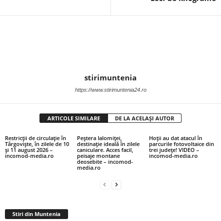
stirimuntenia
https://www.stirimuntenia24.ro
ARTICOLE SIMILARE
DE LA ACELAȘI AUTOR
Restricții de circulație în
Peștera Ialomiței,
Hoții au dat atacul în
Târgoviște, în zilele de 10
destinație ideală în zilele
parcurile fotovoltaice din
și 11 august 2026 –
caniculare. Acces facil,
trei județe! VIDEO –
incomod-media.ro
peisaje montane
incomod-media.ro
deosebite – incomod-
media.ro
Stiri din Muntenia