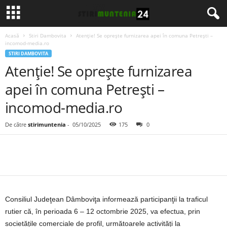
Acasă
Stiri Dambovita
Atenție! Se oprește furnizarea apei în comuna Petrești –
incomod-media.ro
STIRI DAMBOVITA
Atenție! Se oprește furnizarea
apei în comuna Petrești –
incomod-media.ro
De către
stirimuntenia
-
05/10/2025
175
0
Consiliul Judeţean Dâmboviţa informează participanţii la traficul
rutier că, în perioada 6 – 12 octombrie 2025, va efectua, prin
societățile comerciale de profil, următoarele activități la