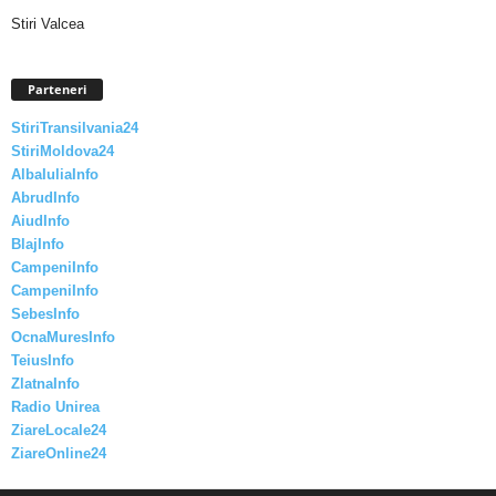
Stiri Valcea
Parteneri
StiriTransilvania24
StiriMoldova24
AlbaIuliaInfo
AbrudInfo
AiudInfo
BlajInfo
CampeniInfo
CampeniInfo
SebesInfo
OcnaMuresInfo
TeiusInfo
ZlatnaInfo
Radio Unirea
ZiareLocale24
ZiareOnline24