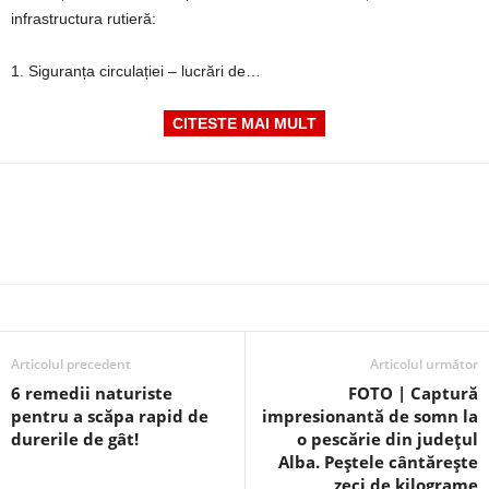
infrastructura rutieră:
1. Siguranța circulației – lucrări de…
CITESTE MAI MULT
Articolul precedent
Articolul următor
6 remedii naturiste
FOTO | Captură
pentru a scăpa rapid de
impresionantă de somn la
durerile de gât!
o pescărie din județul
Alba. Peștele cântărește
zeci de kilograme