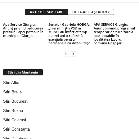
ARTICOLE SIMILARE
DE LA ACELAȘI AUTOR
Apa Service Giurgiu:
Senator Gabriela HORGA:
APA SERVICE Giurgiu:
Anunț privind reducerea
„Trei miniștri PSD ai
Anunț privind programul
presiunii apei potabile în
Muncii au întârziat timp
temporar de furnizare a
municipiul Giurgiu
de trei ani o reformă
apei potabile în
esențială pentru
localitatea Izvoru,
persoanele cu dizabilități”
comuna Gogoșari!
Stiri din Muntenia
Stiri Alba
Stiri Braila
Stiri Bucuresti
Stiri Buzau
Stiri Calarasi
Stiri Constanta
Stiri Dambovita