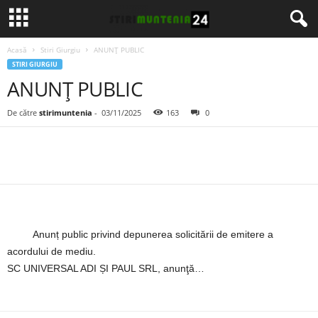
Acasă
Stiri Giurgiu
ANUNȚ PUBLIC
STIRI GIURGIU
ANUNȚ PUBLIC
De către
stirimuntenia
-
03/11/2025
163
0
Anunț public privind depunerea solicitării de emitere a
acordului de mediu.
SC UNIVERSAL ADI ȘI PAUL SRL, anunţă…