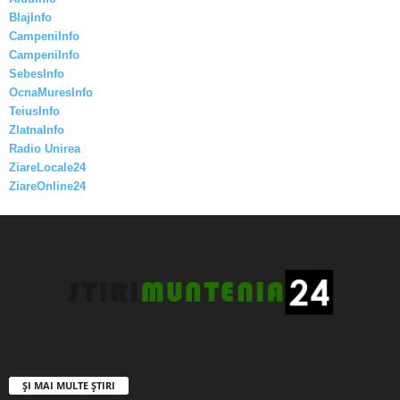
BlajInfo
CampeniInfo
CampeniInfo
SebesInfo
OcnaMuresInfo
TeiusInfo
ZlatnaInfo
Radio Unirea
ZiareLocale24
ZiareOnline24
ȘI MAI MULTE ȘTIRI