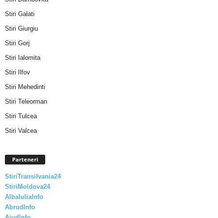
Stiri Galati
Stiri Giurgiu
Stiri Gorj
Stiri Ialomita
Stiri Ilfov
Stiri Mehedinti
Stiri Teleorman
Stiri Tulcea
Stiri Valcea
Parteneri
StiriTransilvania24
StiriMoldova24
AlbaIuliaInfo
AbrudInfo
AiudInfo