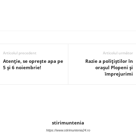
Articolul precedent
Articolul următor
Atenție, se oprește apa pe
Razie a polițiștilor în
5 și 6 noiembrie!
orașul Plopeni și
împrejurimi
stirimuntenia
https://www.stirimuntenia24.ro