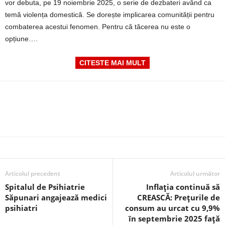
vor debuta, pe 19 noiembrie 2025, o serie de dezbateri având ca
temă violența domestică. Se dorește implicarea comunității pentru
combaterea acestui fenomen. Pentru că tăcerea nu este o
opțiune….
CITESTE MAI MULT
Articolul precedent
Articolul următor
Spitalul de Psihiatrie
Inflația continuă să
Săpunari angajează medici
CREASCĂ: Prețurile de
psihiatri
consum au urcat cu 9,9%
în septembrie 2025 față