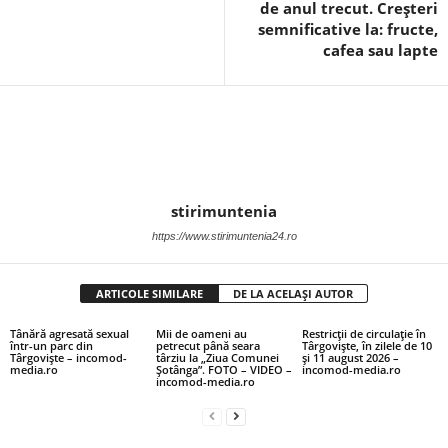
de anul trecut. Creșteri
semnificative la: fructe,
cafea sau lapte
stirimuntenia
https://www.stirimuntenia24.ro
ARTICOLE SIMILARE
DE LA ACELAȘI AUTOR
Tânără agresată sexual
Mii de oameni au
Restricții de circulație în
într-un parc din
petrecut până seara
Târgoviște, în zilele de 10
Târgoviște – incomod-
târziu la „Ziua Comunei
și 11 august 2026 –
media.ro
Șotânga”. FOTO – VIDEO –
incomod-media.ro
incomod-media.ro