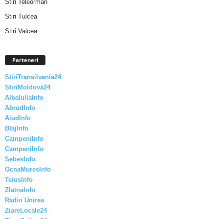
Stiri Teleorman
Stiri Tulcea
Stiri Valcea
Parteneri
StiriTransilvania24
StiriMoldova24
AlbaIuliaInfo
AbrudInfo
AiudInfo
BlajInfo
CampeniInfo
CampeniInfo
SebesInfo
OcnaMuresInfo
TeiusInfo
ZlatnaInfo
Radio Unirea
ZiareLocale24