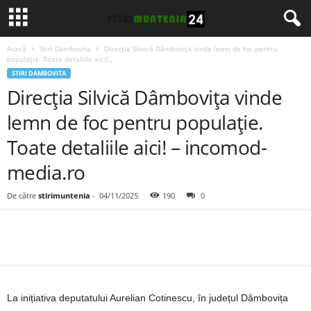
Acasă
Stiri Dambovita
Direcția Silvică Dâmbovița vinde lemn de foc pentru
populație. Toate detaliile aici!...
STIRI DAMBOVITA
Direcția Silvică Dâmbovița vinde
lemn de foc pentru populație.
Toate detaliile aici! – incomod-
media.ro
De către
stirimuntenia
-
04/11/2025
190
0
La inițiativa deputatului Aurelian Cotinescu, în județul Dâmbovița