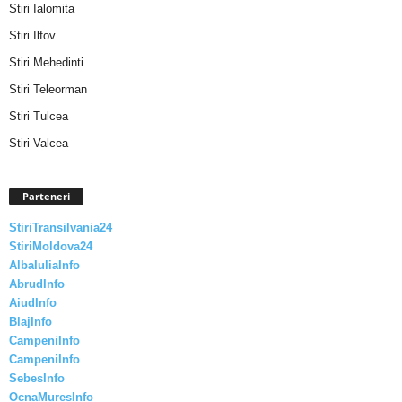
Stiri Ialomita
Stiri Ilfov
Stiri Mehedinti
Stiri Teleorman
Stiri Tulcea
Stiri Valcea
Parteneri
StiriTransilvania24
StiriMoldova24
AlbaIuliaInfo
AbrudInfo
AiudInfo
BlajInfo
CampeniInfo
CampeniInfo
SebesInfo
OcnaMuresInfo