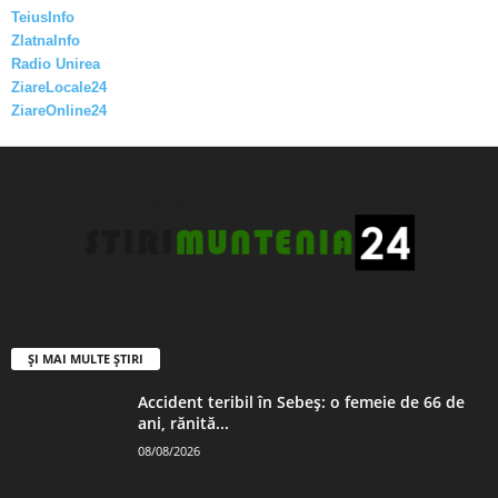
TeiusInfo
ZlatnaInfo
Radio Unirea
ZiareLocale24
ZiareOnline24
ȘI MAI MULTE ȘTIRI
Accident teribil în Sebeș: o femeie de 66 de
ani, rănită...
08/08/2026