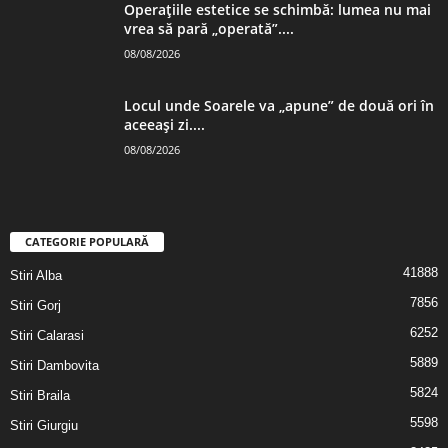
Operațiile estetice se schimbă: lumea nu mai
vrea să pară „operată”....
08/08/2026
Locul unde Soarele va „apune” de două ori în
aceeași zi....
08/08/2026
CATEGORIE POPULARĂ
41888
Stiri Alba
7856
Stiri Gorj
6252
Stiri Calarasi
5889
Stiri Dambovita
5824
Stiri Braila
5598
Stiri Giurgiu