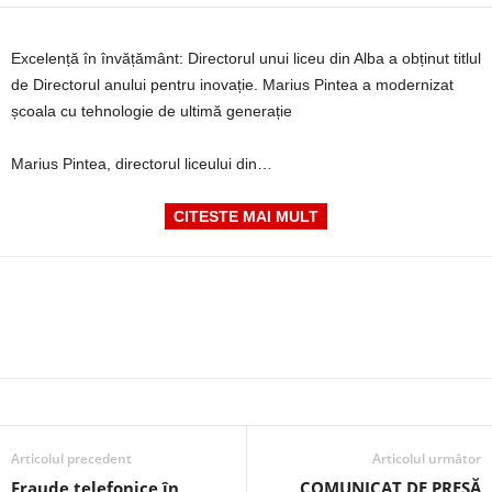
Excelență în învățământ: Directorul unui liceu din Alba a obținut titlul
de Directorul anului pentru inovație. Marius Pintea a modernizat
școala cu tehnologie de ultimă generație
Marius Pintea, directorul liceului din…
CITESTE MAI MULT
Articolul precedent
Articolul următor
Fraude telefonice în
COMUNICAT DE PRESĂ