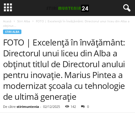
Acasă
Stiri Alba
FOTO | Excelență în învățământ: Directorul unui liceu din Alba a
obținut...
STIRI ALBA
FOTO | Excelență în învățământ:
Directorul unui liceu din Alba a
obținut titlul de Directorul anului
pentru inovație. Marius Pintea a
modernizat școala cu tehnologie
de ultimă generație
De către
stirimuntenia
-
02/12/2025
142
0