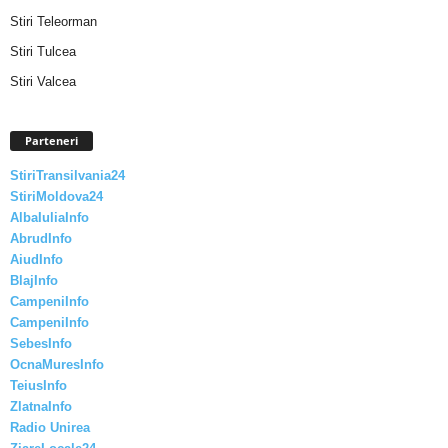
Stiri Teleorman
Stiri Tulcea
Stiri Valcea
Parteneri
StiriTransilvania24
StiriMoldova24
AlbaIuliaInfo
AbrudInfo
AiudInfo
BlajInfo
CampeniInfo
CampeniInfo
SebesInfo
OcnaMuresInfo
TeiusInfo
ZlatnaInfo
Radio Unirea