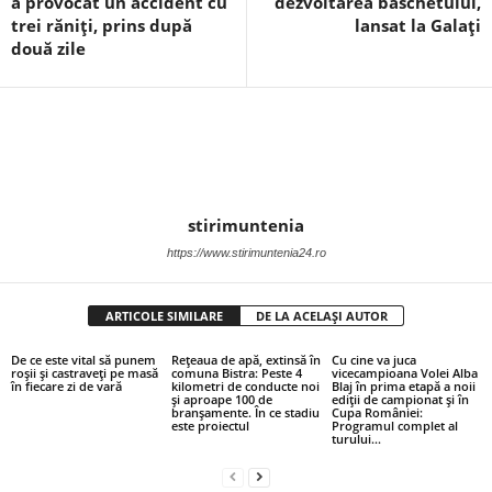
a provocat un accident cu
dezvoltarea baschetului,
trei răniți, prins după
lansat la Galați
două zile
stirimuntenia
https://www.stirimuntenia24.ro
ARTICOLE SIMILARE
DE LA ACELAȘI AUTOR
De ce este vital să punem
Rețeaua de apă, extinsă în
Cu cine va juca
roșii și castraveți pe masă
comuna Bistra: Peste 4
vicecampioana Volei Alba
în fiecare zi de vară
kilometri de conducte noi
Blaj în prima etapă a noii
și aproape 100 de
ediții de campionat și în
branșamente. În ce stadiu
Cupa României:
este proiectul
Programul complet al
turului...