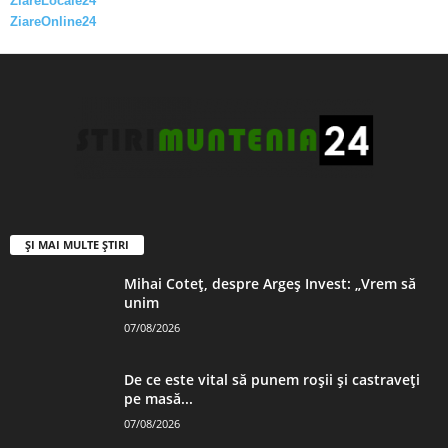
ZiareLocale24
ZiareOnline24
ȘI MAI MULTE ȘTIRI
Mihai Coteț, despre Argeș Invest: „Vrem să
unim
07/08/2026
De ce este vital să punem roșii și castraveți
pe masă...
07/08/2026