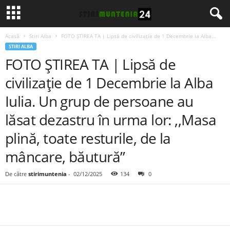
Acasă
Stiri Alba
FOTO ȘTIREA TA | Lipsă de civilizație de 1 Decembrie la Alba...
STIRI ALBA
FOTO ȘTIREA TA | Lipsă de
civilizație de 1 Decembrie la Alba
Iulia. Un grup de persoane au
lăsat dezastru în urma lor: ,,Masa
plină, toate resturile, de la
mâncare, băutură”
De către
stirimuntenia
-
02/12/2025
134
0