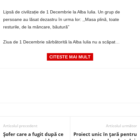
Lipsă de civilizație de 1 Decembrie la Alba Iulia. Un grup de
persoane au lăsat dezastru în urma lor: ,,Masa plină, toate
resturile, de la mâncare, băutură”
Ziua de 1 Decembrie sărbătorită la Alba Iulia nu a scăpat…
CITESTE MAI MULT
Articolul precedent
Articolul următor
Șofer care a fugit după ce
Proiect unic în țară pentru