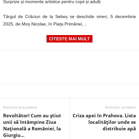
Surprize și momente artistice pentru copii și adulți
Târgul de Crăciun de la Sebeș se deschide vineri, 5 decembrie
2025, de Moș Nicolae, în Piața Primăriei,…
CITESTE MAI MULT
Articolul precedent
Articolul următor
Revoltător! Cum au știut
Criza apei în Prahova. Lista
unii să întâmpine Ziua
localităților unde se
Națională a României, la
distribuie apă
Giurgiu…