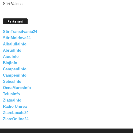
Stiri Valcea
Parteneri
StiriTransilvania24
StiriMoldova24
AlbaIuliaInfo
AbrudInfo
AiudInfo
BlajInfo
CampeniInfo
CampeniInfo
SebesInfo
OcnaMuresInfo
TeiusInfo
ZlatnaInfo
Radio Unirea
ZiareLocale24
ZiareOnline24