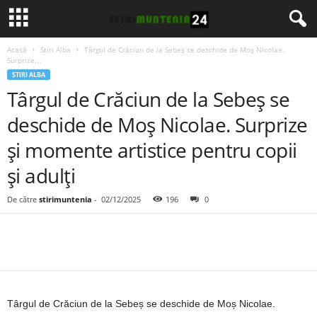
Acasă
Stiri Alba
Târgul de Crăciun de la Sebeș se deschide de Moș Nicolae.
Surprize...
STIRI ALBA
Târgul de Crăciun de la Sebeș se
deschide de Moș Nicolae. Surprize
și momente artistice pentru copii
și adulți
De către
stirimuntenia
-
02/12/2025
196
0
Târgul de Crăciun de la Sebeș se deschide de Moș Nicolae.