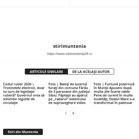
stirimuntenia
https://www.stirimuntenia24.ro
ARTICOLE SIMILARE
DE LA ACELAȘI AUTOR
Codul rutier 2026 |
Foto | Baloți de lucernă
Foto | Furtună puternică
Trotinetele electrice, doar
furați din comuna Fărău
în Munții Apuseni după
cu curs de legislație
de 3 persoane din județul
multe zile foarte calde:
rutieră? Guvernul vrea să
Sibiu: Făptașii au apărut
Pene de curent în multe
schimbe regulile de
pe „radarul” sistemului
localități, Dealul Mare s-a
circulație
de supraveghere video
transformat în patinoar
Stiri din Muntenia