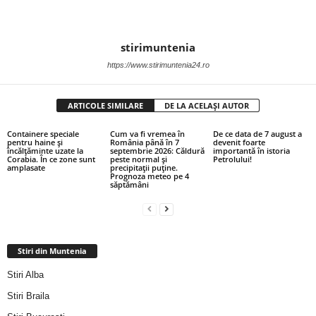
stirimuntenia
https://www.stirimuntenia24.ro
ARTICOLE SIMILARE
DE LA ACELAȘI AUTOR
Containere speciale
Cum va fi vremea în
De ce data de 7 august a
pentru haine și
România până în 7
devenit foarte
încălțăminte uzate la
septembrie 2026: Căldură
importantă în istoria
Corabia. În ce zone sunt
peste normal și
Petrolului!
amplasate
precipitații puține.
Prognoza meteo pe 4
săptămâni
Stiri din Muntenia
Stiri Alba
Stiri Braila