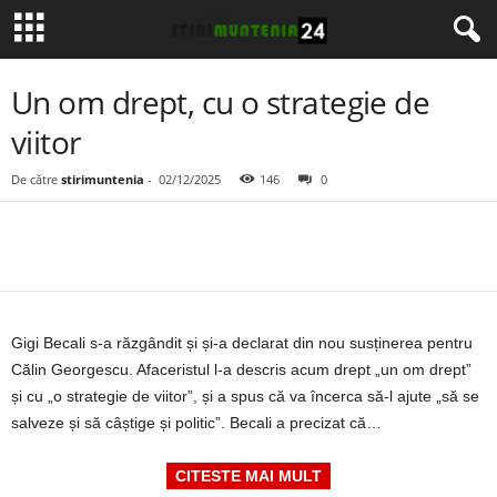
Un om drept, cu o strategie de
viitor
De către
stirimuntenia
-
02/12/2025
146
0
Gigi Becali s-a răzgândit și și-a declarat din nou susținerea pentru
Călin Georgescu. Afaceristul l-a descris acum drept „un om drept”
și cu „o strategie de viitor”, și a spus că va încerca să-l ajute „să se
salveze și să câștige și politic”. Becali a precizat că…
CITESTE MAI MULT