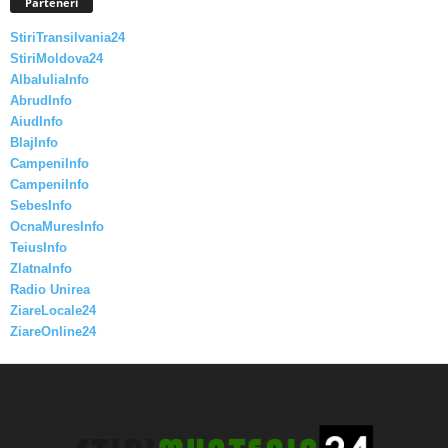
Parteneri
StiriTransilvania24
StiriMoldova24
AlbaIuliaInfo
AbrudInfo
AiudInfo
BlajInfo
CampeniInfo
CampeniInfo
SebesInfo
OcnaMuresInfo
TeiusInfo
ZlatnaInfo
Radio Unirea
ZiareLocale24
ZiareOnline24