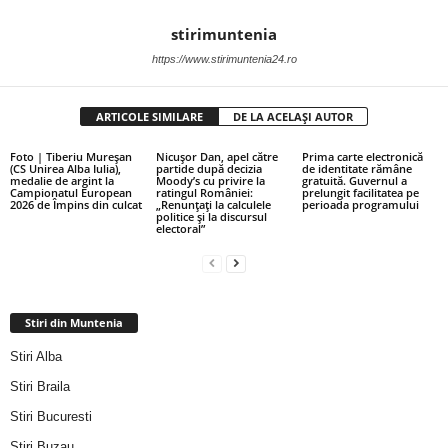
stirimuntenia
https://www.stirimuntenia24.ro
ARTICOLE SIMILARE
DE LA ACELAȘI AUTOR
Foto | Tiberiu Mureșan
Nicușor Dan, apel către
Prima carte electronică
(CS Unirea Alba Iulia),
partide după decizia
de identitate rămâne
medalie de argint la
Moody’s cu privire la
gratuită. Guvernul a
Campionatul European
ratingul României:
prelungit facilitatea pe
2026 de Împins din culcat
„Renunțați la calculele
perioada programului
politice și la discursul
electoral”
Stiri din Muntenia
Stiri Alba
Stiri Braila
Stiri Bucuresti
Stiri Buzau