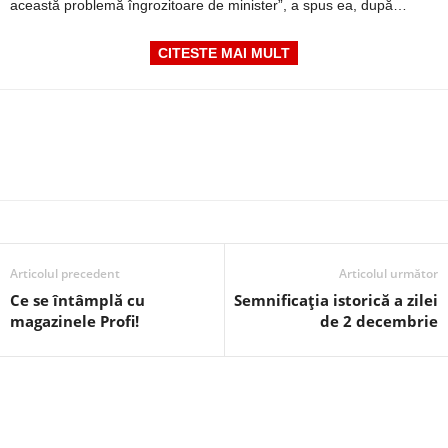
această problemă îngrozitoare de minister”, a spus ea, după…
CITESTE MAI MULT
Articolul precedent
Articolul următor
Ce se întâmplă cu
Semnificația istorică a zilei
magazinele Profi!
de 2 decembrie