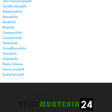
StiriTransilvania24
StiriMoldova24
AlbaIuliaInfo
AbrudInfo
AiudInfo
BlajInfo
CampeniInfo
CampeniInfo
SebesInfo
OcnaMuresInfo
TeiusInfo
ZlatnaInfo
Radio Unirea
ZiareLocale24
ZiareOnline24