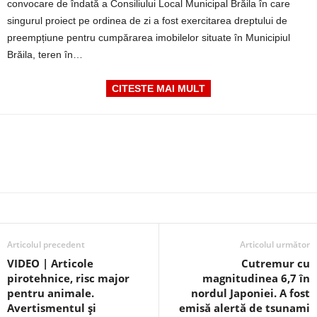
convocare de îndată a Consiliului Local Municipal Brăila în care
singurul proiect pe ordinea de zi a fost exercitarea dreptului de
preempțiune pentru cumpărarea imobilelor situate în Municipiul
Brăila, teren în…
CITESTE MAI MULT
Articolul precedent
Articolul următor
VIDEO | Articole
Cutremur cu
pirotehnice, risc major
magnitudinea 6,7 în
pentru animale.
nordul Japoniei. A fost
Avertismentul și
emisă alertă de tsunami