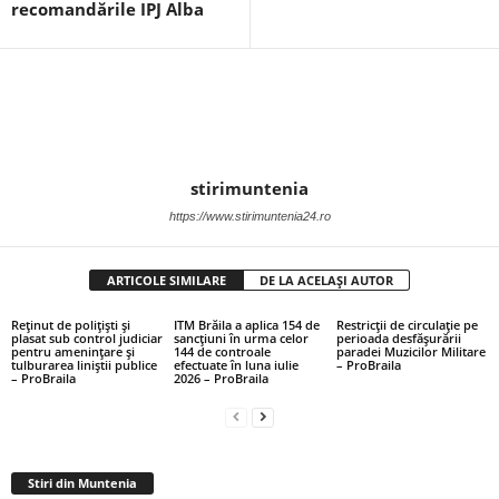
recomandările IPJ Alba
stirimuntenia
https://www.stirimuntenia24.ro
ARTICOLE SIMILARE
DE LA ACELAȘI AUTOR
Reținut de polițiști și
ITM Brăila a aplica 154 de
Restricții de circulație pe
plasat sub control judiciar
sancțiuni în urma celor
perioada desfășurării
pentru amenințare și
144 de controale
paradei Muzicilor Militare
tulburarea liniștii publice
efectuate în luna iulie
– ProBraila
– ProBraila
2026 – ProBraila
Stiri din Muntenia