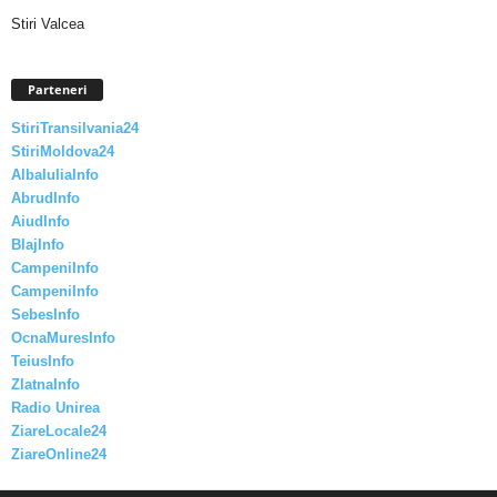
Stiri Valcea
Parteneri
StiriTransilvania24
StiriMoldova24
AlbaIuliaInfo
AbrudInfo
AiudInfo
BlajInfo
CampeniInfo
CampeniInfo
SebesInfo
OcnaMuresInfo
TeiusInfo
ZlatnaInfo
Radio Unirea
ZiareLocale24
ZiareOnline24