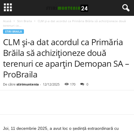
Acasă
Stiri Braila
CLM și-a dat acordul ca Primăria Brăila să achiziționeze două
terenuri ce...
STIRI BRAILA
CLM și-a dat acordul ca Primăria
Brăila să achiziționeze două
terenuri ce aparțin Demopan SA –
ProBraila
De către
stirimuntenia
-
12/12/2025
170
0
Joi, 11 decembrie 2025, a avut loc o ședință extraordinară cu