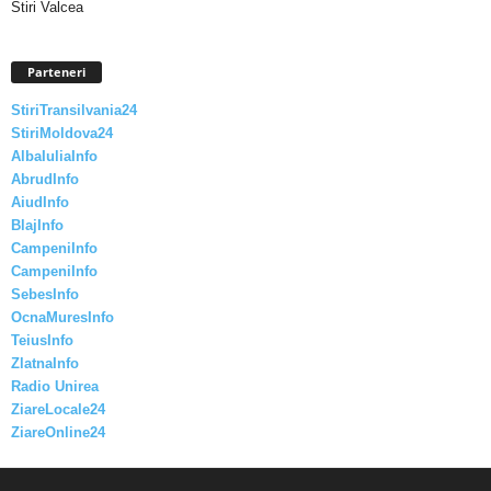
Stiri Valcea
Parteneri
StiriTransilvania24
StiriMoldova24
AlbaIuliaInfo
AbrudInfo
AiudInfo
BlajInfo
CampeniInfo
CampeniInfo
SebesInfo
OcnaMuresInfo
TeiusInfo
ZlatnaInfo
Radio Unirea
ZiareLocale24
ZiareOnline24