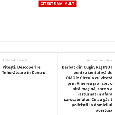
CITESTE MAI MULT
Articolul precedent
Articolul următor
Pitești. Descoperire
Bărbat din Cugir, REȚINUT
înfiorătoare în Centru!
pentru tentativă de
OMOR: Circula cu viteză
prin Vinerea și a izbit o
altă mașină, care s-a
răsturnat în afara
carosabilului. Ce au găsit
polițiștii la domiciiul
acestuia