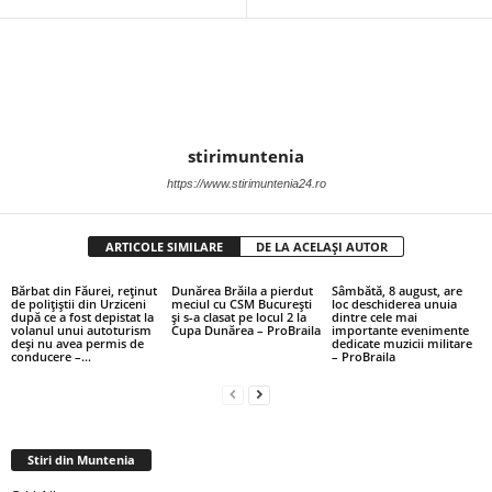
stirimuntenia
https://www.stirimuntenia24.ro
ARTICOLE SIMILARE
DE LA ACELAȘI AUTOR
Bărbat din Făurei, reținut
Dunărea Brăila a pierdut
Sâmbătă, 8 august, are
de polițiștii din Urziceni
meciul cu CSM București
loc deschiderea unuia
după ce a fost depistat la
și s-a clasat pe locul 2 la
dintre cele mai
volanul unui autoturism
Cupa Dunărea – ProBraila
importante evenimente
deși nu avea permis de
dedicate muzicii militare
conducere –...
– ProBraila
Stiri din Muntenia