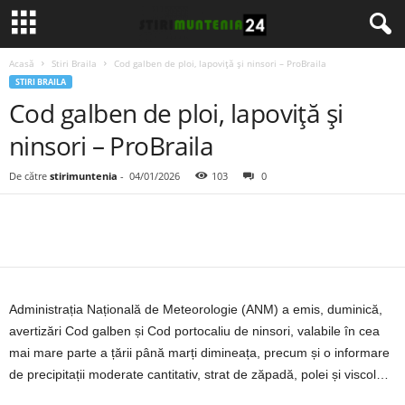
Acasă
Stiri Braila
Cod galben de ploi, lapoviță și ninsori – ProBraila
STIRI BRAILA
Cod galben de ploi, lapoviță și
ninsori – ProBraila
De către
stirimuntenia
-
04/01/2026
103
0
Administrația Națională de Meteorologie (ANM) a emis, duminică,
avertizări Cod galben și Cod portocaliu de ninsori, valabile în cea
mai mare parte a țării până marți dimineața, precum și o informare
de precipitații moderate cantitativ, strat de zăpadă, polei și viscol…