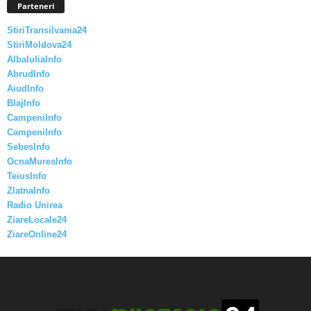
Parteneri
StiriTransilvania24
StiriMoldova24
AlbaIuliaInfo
AbrudInfo
AiudInfo
BlajInfo
CampeniInfo
CampeniInfo
SebesInfo
OcnaMuresInfo
TeiusInfo
ZlatnaInfo
Radio Unirea
ZiareLocale24
ZiareOnline24