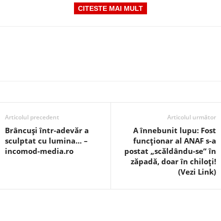
CITESTE MAI MULT
Articolul precedent
Articolul următor
Brâncuși într-adevăr a
A înnebunit lupu: Fost
sculptat cu lumina… –
funcționar al ANAF s-a
incomod-media.ro
postat „scăldându-se” în
zăpadă, doar în chiloți!
(Vezi Link)