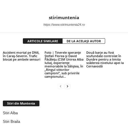
stirimuntenia
https://www.stirimuntenia24.ro
ARTICOLE SIMILARE
DE LA ACELAȘI AUTOR
Accident mortal pe DN6,
Foto | Tinerele speranțe
Două barje au fost
în Caraș-Severin. Trafic
Ștefan Florea și David
scufundate controlat în
blocat pe ambele sensuri
Făcălețu (CSM Unirea Alba
Dunăre pentru a limita
Iulia), experiențe
scăderea nivelului apei la
memorabile la Săliștea, în
Cernavodă
„Ringul viitorilor
campioni”, sub privirile
campionului...
Stiri din Muntenia
Stiri Alba
Stiri Braila