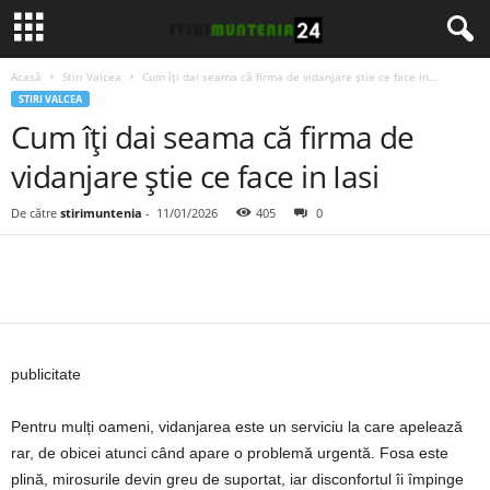
Acasă
Stiri Valcea
Cum îți dai seama că firma de vidanjare știe ce face in...
STIRI VALCEA
Cum îți dai seama că firma de
vidanjare știe ce face in Iasi
De către
stirimuntenia
-
11/01/2026
405
0
publicitate
Pentru mulți oameni, vidanjarea este un serviciu la care apelează
rar, de obicei atunci când apare o problemă urgentă. Fosa este
plină, mirosurile devin greu de suportat, iar disconfortul îi împinge