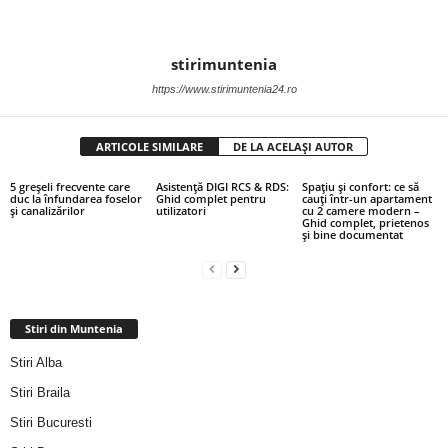
stirimuntenia
https://www.stirimuntenia24.ro
ARTICOLE SIMILARE
DE LA ACELAȘI AUTOR
5 greșeli frecvente care
Asistență DIGI RCS & RDS:
Spațiu și confort: ce să
duc la înfundarea foselor
Ghid complet pentru
cauți într-un apartament
și canalizărilor
utilizatori
cu 2 camere modern –
Ghid complet, prietenos
și bine documentat
Stiri din Muntenia
Stiri Alba
Stiri Braila
Stiri Bucuresti