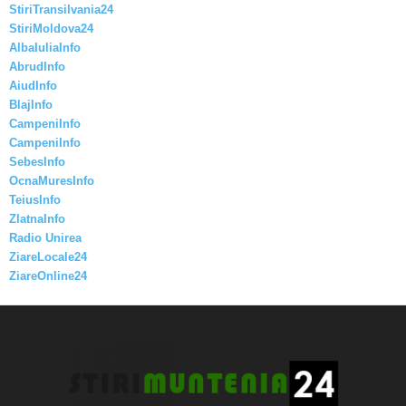
StiriTransilvania24
StiriMoldova24
AlbaIuliaInfo
AbrudInfo
AiudInfo
BlajInfo
CampeniInfo
CampeniInfo
SebesInfo
OcnaMuresInfo
TeiusInfo
ZlatnaInfo
Radio Unirea
ZiareLocale24
ZiareOnline24