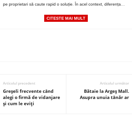
pe proprietari să caute rapid o soluție. În acel context, diferența…
CITESTE MAI MULT
Articolul precedent
Articolul următor
Greșeli frecvente când
Bătaie la Argeș Mall.
alegi o firmă de vidanjare
Asupra unuia tânăr ar
și cum le eviți