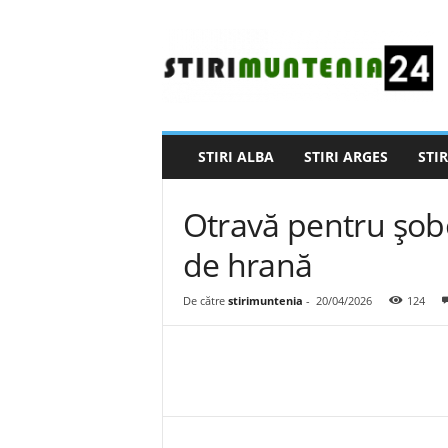
S
t
i
r
i
M
u
STIRI ALBA
STIRI ARGES
STIR
n
t
e
Otravă pentru şobo
n
i
de hrană
a
2
De către
stirimuntenia
-
20/04/2026
124
4