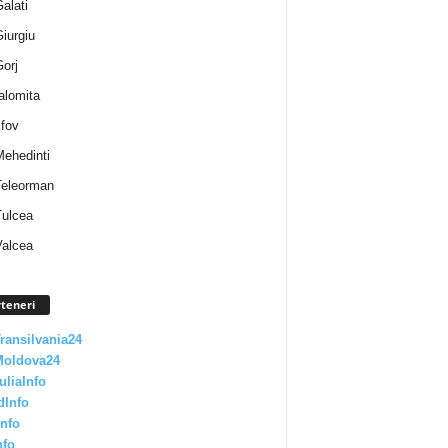
Galati
Giurgiu
Gorj
Ialomita
lfov
Mehedinti
 Teleorman
Tulcea
Valcea
teneri
Transilvania24
Moldova24
uliaInfo
dInfo
nfo
nfo