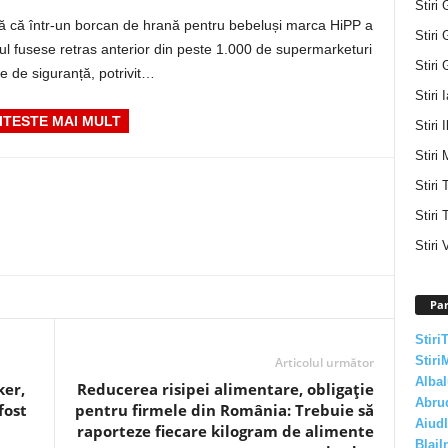
Stiri 
ră că într-un borcan de hrană pentru bebeluși marca HiPP a
Stiri 
ul fusese retras anterior din peste 1.000 de supermarketuri
Stiri 
e de siguranță, potrivit…
Stiri 
ITESTE MAI MULT
Stiri I
Stiri 
Stiri
Stiri 
Stiri 
Par
Stiri
Stiri
Articolul următor
AlbaI
ker,
Reducerea risipei alimentare, obligație
Abru
fost
pentru firmele din România: Trebuie să
AiudI
raporteze fiecare kilogram de alimente
BlajI