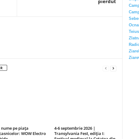
pierdut
Camp
Camp
Sebe
Ocna
Teius
Zlatn
Radio
Ziare
Ziare
OR
 nume pe piața
4-6 septembrie 2026 |
casnicelor: WOW Electro
Transylvania Fest, ediția I:
hide
Festival medieval la Cetatea din