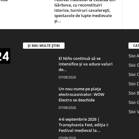
Gârbova, cu reconstituiri
istorice, turniruri cavalerești,
spectacole de lupte medievale
și...
ȘI MAI MULTE ȘTIRI
CA
Stiri 
El Niño continuă să se
intensifice și va aduce valuri
Stiri 
de...
Stiri 
07/08/2026
Stiri
Un nou nume pe piața
Stiri 
electrocasnicelor: WOW
Electro se deschide
Stiri 
07/08/2026
Stiri 
4-6 septembrie 2026 |
Transylvania Fest, ediția I:
Festival medieval la...
07/08/2026