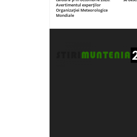
Avertimentul experților
Organizației Meteorologice
Mondiale