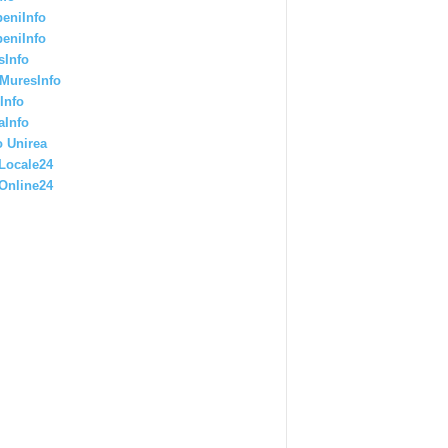
eniInfo
eniInfo
sInfo
MuresInfo
Info
aInfo
 Unirea
Locale24
Online24