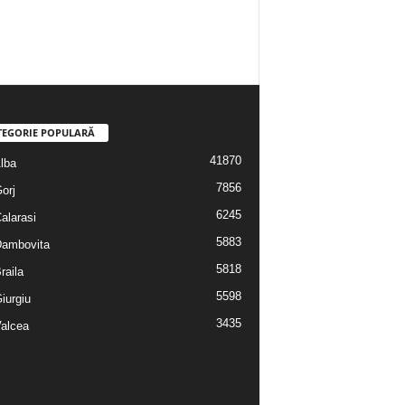
TEGORIE POPULARĂ
41870
Alba
7856
Gorj
6245
Calarasi
5883
 Dambovita
5818
Braila
5598
Giurgiu
3435
Valcea