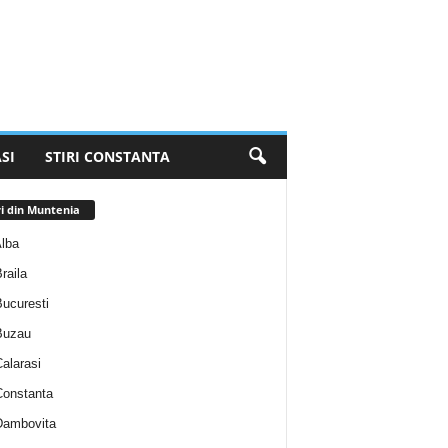
SI
STIRI CONSTANTA
ri din Muntenia
Alba
Braila
Bucuresti
 Buzau
Calarasi
 Constanta
 Dambovita