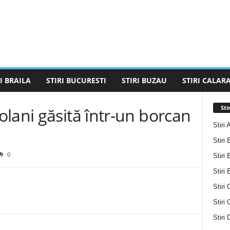
I BRAILA
STIRI BUCURESTI
STIRI BUZAU
STIRI CALARA
Sti
lani găsită într-un borcan
Stiri 
Stiri 
0
Stiri 
Stiri
Stiri 
Stiri
Stiri