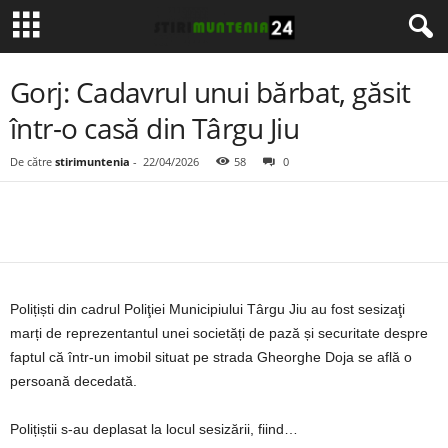
Gorj: Cadavrul unui bărbat, găsit
într-o casă din Târgu Jiu
De către
stirimuntenia
-
22/04/2026
58
0
Polițiști din cadrul Poliţiei Municipiului Târgu Jiu au fost sesizaţi
marți de reprezentantul unei societăți de pază și securitate despre
faptul că într-un imobil situat pe strada Gheorghe Doja se află o
persoană decedată.
Polițiștii s-au deplasat la locul sesizării, fiind…