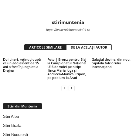
stirimuntenia
https://www.stirimuntenia24.ro
ARTICOLE SIMILARE
DE LA ACELAȘI AUTOR
Doi tineri, reținuți după
Foto | Bronz pentru Blaj
Galațiul devine, din nou,
ce un adolescent de 15
la Campionatul Național
capitala folclorului
ani a fost înjunghiat la
U16 de volei pe nisip:
internațional
Drajna
Ilinca Maria Iuga și
Andreea-Monica Pripon,
pe podium la Arad
Stiri din Muntenia
Stiri Alba
Stiri Braila
Stiri Bucuresti