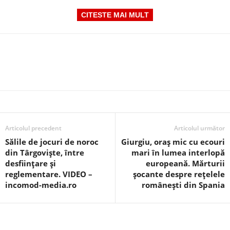
CITESTE MAI MULT
Articolul precedent
Articolul următor
Sălile de jocuri de noroc
Giurgiu, oraș mic cu ecouri
din Târgoviște, între
mari în lumea interlopă
desființare și
europeană. Mărturii
reglementare. VIDEO –
șocante despre rețelele
incomod-media.ro
românești din Spania