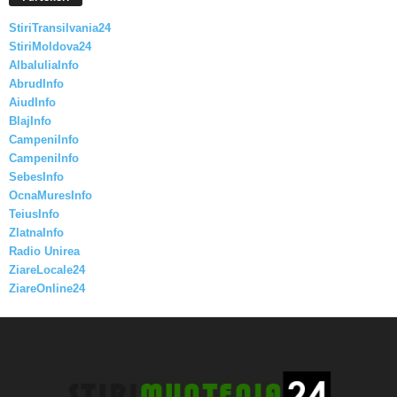
StiriTransilvania24
StiriMoldova24
AlbaIuliaInfo
AbrudInfo
AiudInfo
BlajInfo
CampeniInfo
CampeniInfo
SebesInfo
OcnaMuresInfo
TeiusInfo
ZlatnaInfo
Radio Unirea
ZiareLocale24
ZiareOnline24