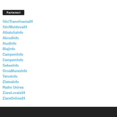
Parteneri
StiriTransilvania24
StiriMoldova24
AlbaIuliaInfo
AbrudInfo
AiudInfo
BlajInfo
CampeniInfo
CampeniInfo
SebesInfo
OcnaMuresInfo
TeiusInfo
ZlatnaInfo
Radio Unirea
ZiareLocale24
ZiareOnline24