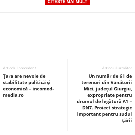
CITESTE MAI MULT
Articolul precedent
Articolul următor
Țara are nevoie de
Un număr de 61 de
stabilitate politică și
terenuri din Vânătorii
economică – incomod-
Mici, județul Giurgiu,
media.ro
expropriate pentru
drumul de legătură A1 –
DN7. Proiect strategic
important pentru sudul
țării