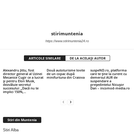
stirimuntenia
https://www.stirimuntenia24.ro
ARTICOLE SIMILARE
DE LA ACELAȘI AUTOR
Alexandru Jittu, fost
Două autoturisme lovite
suspeND.ro, platforma
director general al Uzinei
de un copac după
care te ține la curent cu
Mecanice Cugir ce a lucrat
minifurtuna din Craiova
demersul AUR de
și pentru Elon Musk,
suspendare a
dezvăluie secretul
președintelui Nicușor
succesului: „Dacă nu te
Dan – incomod-media.ro
implici 150%,...
Stiri din Muntenia
Stiri Alba