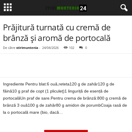
Prăjitură turnată cu cremă de
brânză și aromă de portocală
De către
stirimuntenia
-
24/04/2026
102
0
Ingrediente Pentru blat:6 ouă,reteta120 g de zahăr120 g de
făină10 g praf de copt (1 pliculeț)1 linguriță de esență de
portocalăUn praf de sare.Pentru crema de brânză:800 g cremă de
brânză 3 ouă100 g de zahăr80 g amidon de porumbCoaja rasă de
la o portocală mare (bio, dacă…