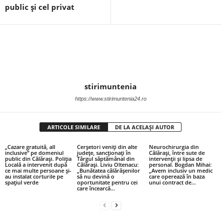
public și cel privat
stirimuntenia
https://www.stirimuntenia24.ro
ARTICOLE SIMILARE
DE LA ACELAȘI AUTOR
„Cazare gratuită, all
Cerșetori veniți din alte
Neurochirurgia din
inclusive” pe domeniul
județe, sancționați în
Călărași, între sute de
public din Călărași. Poliția
Târgul săptămânal din
intervenții și lipsa de
Locală a intervenit după
Călărași. Liviu Oltenacu:
personal. Bogdan Mihai:
ce mai multe persoane și-
„Bunătatea călărășenilor
„Avem inclusiv un medic
au instalat corturile pe
să nu devină o
care operează în baza
spațiul verde
oportunitate pentru cei
unui contract de...
care încearcă...