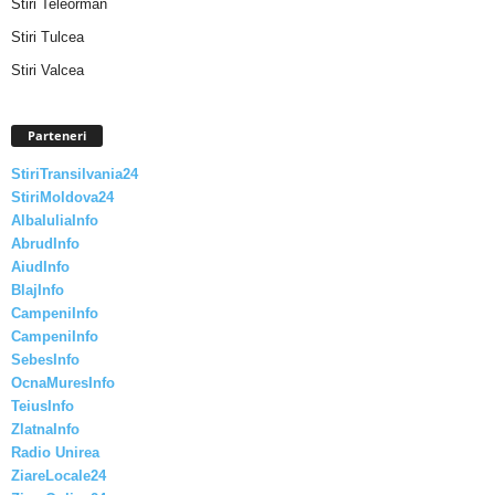
Stiri Teleorman
Stiri Tulcea
Stiri Valcea
Parteneri
StiriTransilvania24
StiriMoldova24
AlbaIuliaInfo
AbrudInfo
AiudInfo
BlajInfo
CampeniInfo
CampeniInfo
SebesInfo
OcnaMuresInfo
TeiusInfo
ZlatnaInfo
Radio Unirea
ZiareLocale24