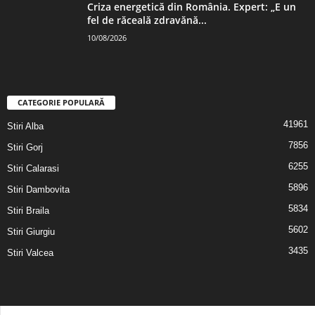
Criza energetică din România. Expert: „E un
fel de răceală zdravănă...
10/08/2026
CATEGORIE POPULARĂ
41961
Stiri Alba
7856
Stiri Gorj
6255
Stiri Calarasi
5896
Stiri Dambovita
5834
Stiri Braila
5602
Stiri Giurgiu
3435
Stiri Valcea