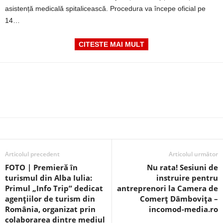
asistență medicală spitalicească. Procedura va începe oficial pe
14…
CITESTE MAI MULT
Articolul precedent
Articolul următor
FOTO | Premieră în
Nu rata! Sesiuni de
turismul din Alba Iulia:
instruire pentru
Primul „Info Trip” dedicat
antreprenori la Camera de
agențiilor de turism din
Comerț Dâmboviţa –
România, organizat prin
incomod-media.ro
colaborarea dintre mediul