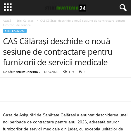
Acasă
Stiri Calarasi
CAS Călărași deschide o nouă sesiune de contractare pentru
furnizorii de servicii...
STIRI CALARASI
CAS Călărași deschide o nouă
sesiune de contractare pentru
furnizorii de servicii medicale
De către
stirimuntenia
-
11/05/2026
119
0
Casa de Asigurări de Sănătate Călărași a anunțat deschiderea unei
noi perioade de contractare pentru anul 2026, adresată tuturor
furnizorilor de servicii medicale din județ, cu excepția unităților de