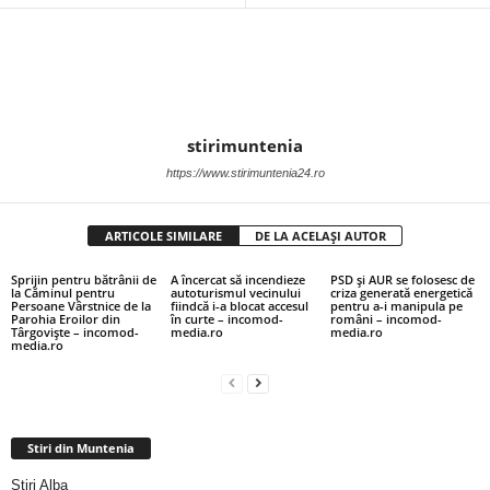
stirimuntenia
https://www.stirimuntenia24.ro
ARTICOLE SIMILARE
DE LA ACELAȘI AUTOR
Sprijin pentru bătrânii de
A încercat să incendieze
PSD și AUR se folosesc de
la Căminul pentru
autoturismul vecinului
criza generată energetică
Persoane Vârstnice de la
fiindcă i-a blocat accesul
pentru a-i manipula pe
Parohia Eroilor din
în curte – incomod-
români – incomod-
Târgoviște – incomod-
media.ro
media.ro
media.ro
Stiri din Muntenia
Stiri Alba