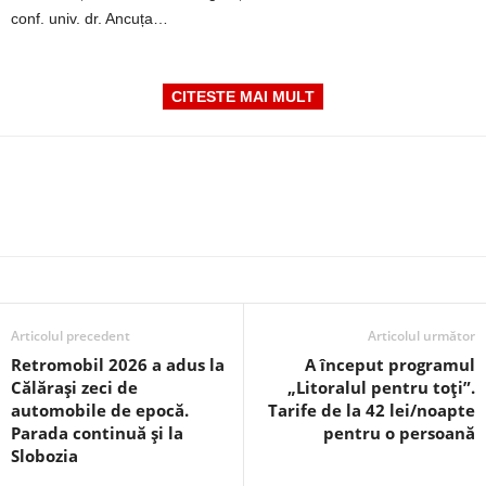
conf. univ. dr. Ancuța…
CITESTE MAI MULT
Articolul precedent
Articolul următor
Retromobil 2026 a adus la
A început programul
Călărași zeci de
„Litoralul pentru toți”.
automobile de epocă.
Tarife de la 42 lei/noapte
Parada continuă și la
pentru o persoană
Slobozia