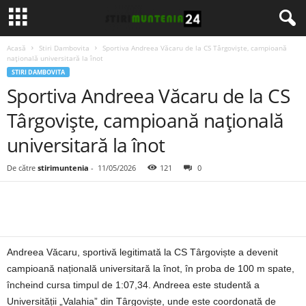
Acasă
Stiri Dambovita
Sportiva Andreea Văcaru de la CS Târgoviște, campioană
națională universitară la înot
STIRI DAMBOVITA
Sportiva Andreea Văcaru de la CS
Târgoviște, campioană națională
universitară la înot
De către
stirimuntenia
-
11/05/2026
121
0
Andreea Văcaru, sportivă legitimată la CS Târgoviște a devenit
campioană națională universitară la înot, în proba de 100 m spate,
încheind cursa timpul de 1:07,34. Andreea este studentă a
Universității „Valahia” din Târgoviște, unde este coordonată de