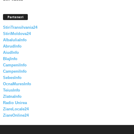
Parteneri
StiriTransilvania24
StiriMoldova24
AlbaIuliaInfo
AbrudInfo
AiudInfo
BlajInfo
CampeniInfo
CampeniInfo
SebesInfo
OcnaMuresInfo
TeiusInfo
ZlatnaInfo
Radio Unirea
ZiareLocale24
ZiareOnline24