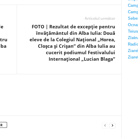
Camp
Camp
Articolul următor
Sebe
Ocna
le
FOTO | Rezultat de excepție pentru
Teius
învățământul din Alba Iulia: Două
Zlatn
ntru
eleve de la Colegiul Național „Horea,
Radio
lba
Cloșca și Crișan” din Alba Iulia au
Ziare
cucerit podiumul Festivalului
Ziare
Internațional „Lucian Blaga”
OR