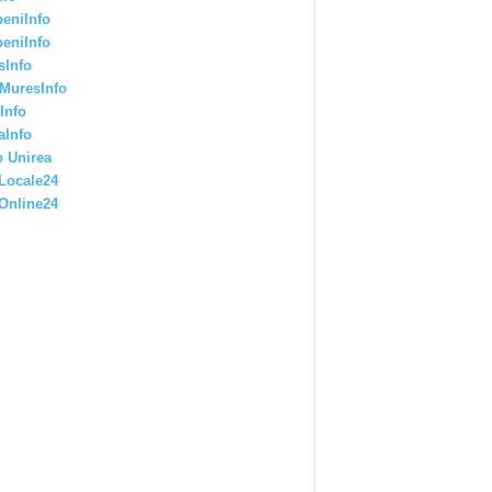
eniInfo
eniInfo
sInfo
MuresInfo
Info
aInfo
 Unirea
Locale24
Online24