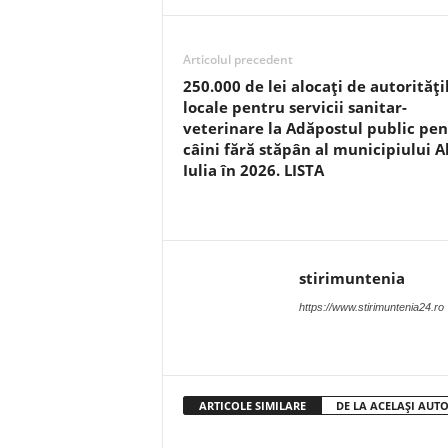
Articolul precedent
250.000 de lei alocați de autorități
locale pentru servicii sanitar-
veterinare la Adăpostul public pe
câini fără stăpân al municipiului A
Iulia în 2026. LISTA
stirimuntenia
https://www.stirimuntenia24.ro
ARTICOLE SIMILARE
DE LA ACELAȘI AUT