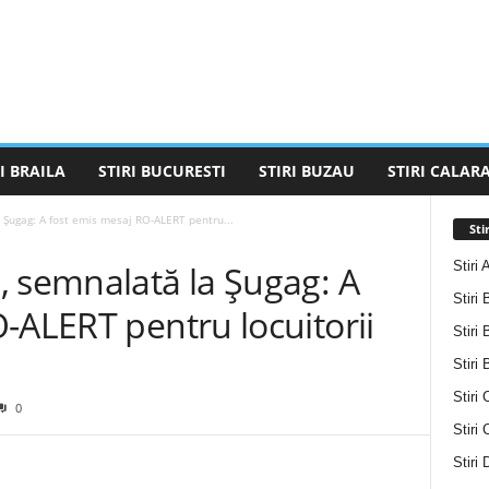
I BRAILA
STIRI BUCURESTI
STIRI BUZAU
STIRI CALARA
 Șugag: A fost emis mesaj RO-ALERT pentru...
Sti
Stiri 
, semnalată la Șugag: A
Stiri 
-ALERT pentru locuitorii
Stiri 
Stiri
Stiri 
0
Stiri
Stiri