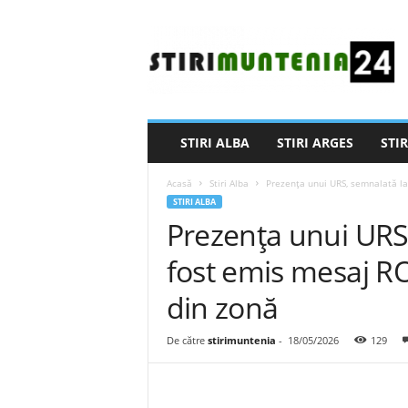
S
t
i
r
i
M
u
STIRI ALBA
STIRI ARGES
STIR
n
t
Acasă
Stiri Alba
Prezența unui URS, semnalată la
e
STIRI ALBA
n
Prezența unui URS
i
a
fost emis mesaj RO
2
4
din zonă
De către
stirimuntenia
-
18/05/2026
129