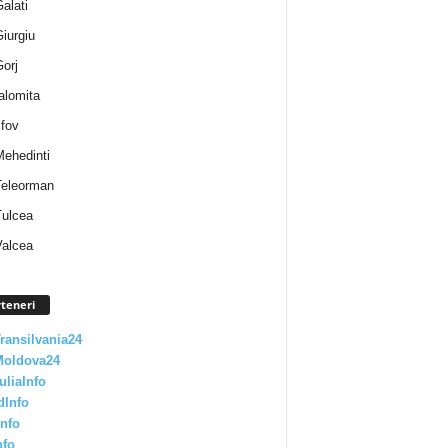
Galati
Giurgiu
Gorj
Ialomita
lfov
Mehedinti
 Teleorman
Tulcea
Valcea
teneri
Transilvania24
Moldova24
uliaInfo
dInfo
nfo
nfo