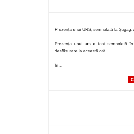
Prezența unui URS, semnalată la Șugag: A
Prezența unui urs a fost semnalată în 
desfășurare la această oră.
În…
C