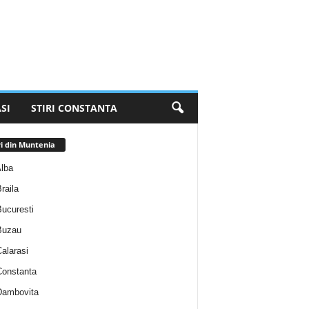
SI
STIRI CONSTANTA
ri din Muntenia
Alba
Braila
Bucuresti
 Buzau
Calarasi
 Constanta
 Dambovita