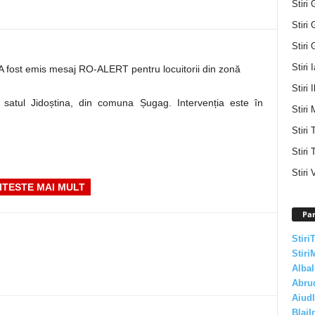
Stiri 
Stiri 
Stiri 
Stiri 
 fost emis mesaj RO-ALERT pentru locuitorii din zonă
Stiri I
satul Jidoștina, din comuna Șugag. Intervenția este în
Stiri 
Stiri
Stiri 
Stiri 
ITESTE MAI MULT
Par
Stiri
Stiri
AlbaI
Abru
AiudI
BlajI