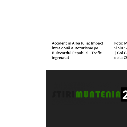
Accident în Alba Iulia: Impact
Foto: M
între două autoturisme pe
Sibiu 1-
Bulevardul Republicii. Trafic
| Gol G
îngreunat
de la C