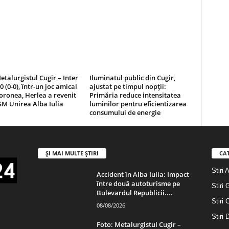
etalurgistul Cugir – Inter
Iluminatul public din Cugir,
0 (0-0), într-un joc amical
ajustat pe timpul nopții:
oronea, Herlea a revenit
Primăria reduce intensitatea
SM Unirea Alba Iulia
luminilor pentru eficientizarea
consumului de energie
ȘI MAI MULTE ȘTIRI
CA
Stiri 
Accident în Alba Iulia: Impact
între două autoturisme pe
Stiri 
Bulevardul Republicii....
Stiri 
08/08/2026
Stiri
Foto: Metalurgistul Cugir –