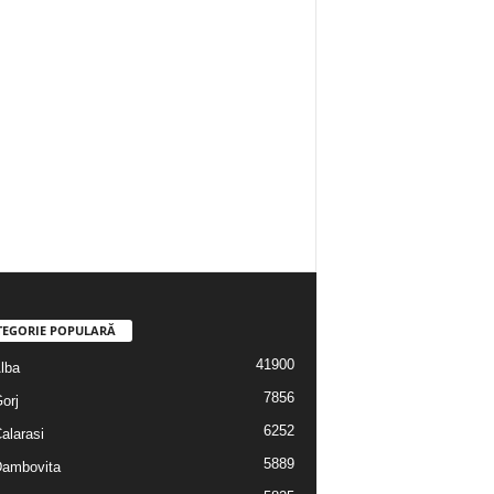
TEGORIE POPULARĂ
41900
Alba
7856
Gorj
6252
Calarasi
5889
 Dambovita