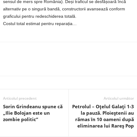
sensul de mers spre România). Deși traficul se desfășoară încă
alternativ pe o singură bandă, constructorii avansează conform
graficului pentru redeschiderea totală.
Costul total estimat pentru reparația…
Articolul precedent
Articolul următor
Sorin Grindeanu spune că
Petrolul – Oțelul Galați 1-3
„Ilie Bolojan este un
la pauză. Ploieștenii au
zombie politic”
rămas în 10 oameni după
eliminarea lui Rareș Pop