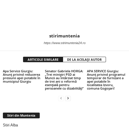
stirimuntenia
https://www.stirimuntenia24.ro
ARTICOLE SIMILARE
DE LA ACELAȘI AUTOR
Apa Service Giurgiu:
Senator Gabriela HORGA:
APA SERVICE Giurgiu:
Anunț privind reducerea
„Trei miniștri PSD ai
Anunț privind programul
presiunii apei potabile în
Muncii au întârziat timp
temporar de furnizare a
municipiul Giurgiu
de trei ani o reformă
apei potabile în
esențială pentru
localitatea Izvoru,
persoanele cu dizabilități”
comuna Gogoșari!
Stiri din Muntenia
Stiri Alba