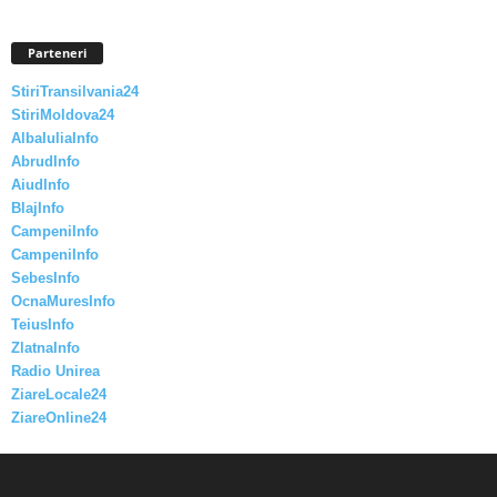
Parteneri
StiriTransilvania24
StiriMoldova24
AlbaIuliaInfo
AbrudInfo
AiudInfo
BlajInfo
CampeniInfo
CampeniInfo
SebesInfo
OcnaMuresInfo
TeiusInfo
ZlatnaInfo
Radio Unirea
ZiareLocale24
ZiareOnline24