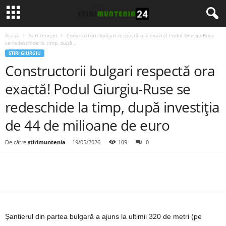
Acasă
Stiri Giurgiu
Constructorii bulgari respectă ora exactă! Podul Giurgiu-Ruse
se redeschide la timp, după...
STIRI GIURGIU
Constructorii bulgari respectă ora
exactă! Podul Giurgiu-Ruse se
redeschide la timp, după investiția
de 44 de milioane de euro
De către
stirimuntenia
-
19/05/2026
109
0
Șantierul din partea bulgară a ajuns la ultimii 320 de metri (pe