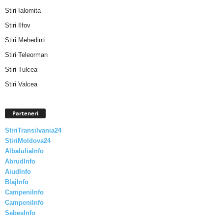
Stiri Ialomita
Stiri Ilfov
Stiri Mehedinti
Stiri Teleorman
Stiri Tulcea
Stiri Valcea
Parteneri
StiriTransilvania24
StiriMoldova24
AlbaIuliaInfo
AbrudInfo
AiudInfo
BlajInfo
CampeniInfo
CampeniInfo
SebesInfo