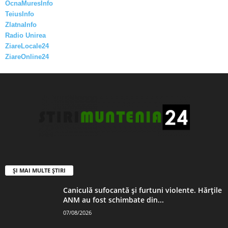
OcnaMuresInfo
TeiusInfo
ZlatnaInfo
Radio Unirea
ZiareLocale24
ZiareOnline24
ȘI MAI MULTE ȘTIRI
Caniculă sufocantă și furtuni violente. Hărțile
ANM au fost schimbate din...
07/08/2026