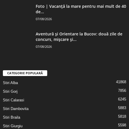
Foto | Vacanță la mare pentru mai mult de 40
de...
07/08/2026
Aventură și Orientare la Bucov: două zile de
concurs, mișcare și...
07/08/2026
CATEGORIE POPULARĂ
41868
Stiri Alba
7856
Stiri Gorj
6245
Stiri Calarasi
5883
Stiri Dambovita
5818
Stiri Braila
5598
Stiri Giurgiu