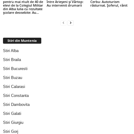
pentru mai mult de 40 de
între Arieșeni și Vârtop:
Cerbu: Autoturism
elevi de la Colegiul Militar
Au intervenit drumarii
răsturnat. Șoferul, rănit
din Alba Iulia cu rezultate
școlare deosebite: Au...
Stiri din Muntenia
Stiri Alba
Stiri Braila
Stiri Bucuresti
Stiri Buzau
Stiri Calarasi
Stiri Constanta
Stiri Dambovita
Stiri Galati
Stiri Giurgiu
Stiri Gorj