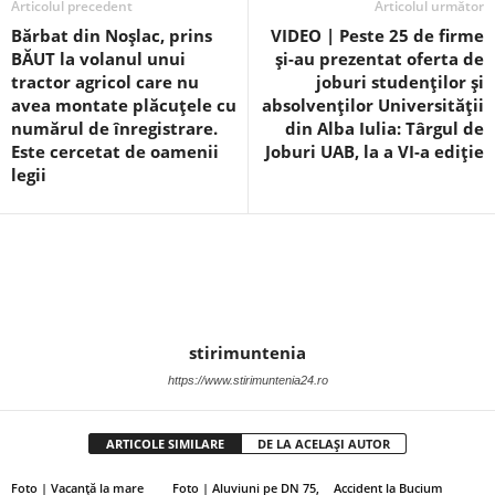
Articolul precedent
Articolul următor
Bărbat din Noșlac, prins
VIDEO | Peste 25 de firme
BĂUT la volanul unui
și-au prezentat oferta de
tractor agricol care nu
joburi studenților și
avea montate plăcuțele cu
absolvenților Universității
numărul de înregistrare.
din Alba Iulia: Târgul de
Este cercetat de oamenii
Joburi UAB, la a VI-a ediție
legii
stirimuntenia
https://www.stirimuntenia24.ro
ARTICOLE SIMILARE
DE LA ACELAȘI AUTOR
Foto | Vacanță la mare
Foto | Aluviuni pe DN 75,
Accident la Bucium