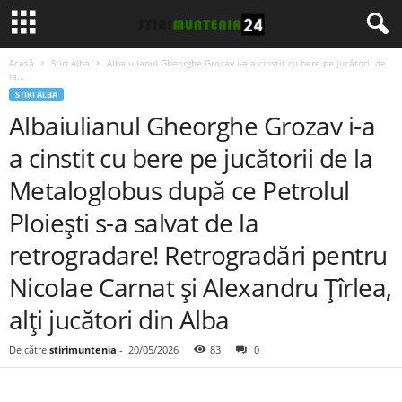
Acasă
Stiri Alba
Albaiulianul Gheorghe Grozav i-a a cinstit cu bere pe jucătorii de
la...
STIRI ALBA
Albaiulianul Gheorghe Grozav i-a
a cinstit cu bere pe jucătorii de la
Metaloglobus după ce Petrolul
Ploiești s-a salvat de la
retrogradare! Retrogradări pentru
Nicolae Carnat și Alexandru Țîrlea,
alți jucători din Alba
De către
stirimuntenia
-
20/05/2026
83
0