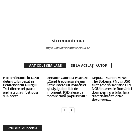
stirimuntenia
https://www.stirimuntenia24.ro
ARTICOLE SIMILARE
DE LA ACELAȘI AUTOR
Noi amănunte în cazul
Senator Gabriela HORGA:
Deputat Marian MINA:
deținutului bătut în
„Când trebuie să aleagă
„Ilie Bolojan, PNL și USR
Penitenciarul Giurgiu.
între interesul României
sunt gata să sacrifice DIN
Trei dintre cei patru
și câștigul politic de
NOU interesele României
anchetați, au fost puși
moment, PSD alege de
doar pentru a bifa, fără
sub arest…
fiecare dată populismul.”
discernământ, orice
document...
Stiri din Muntenia