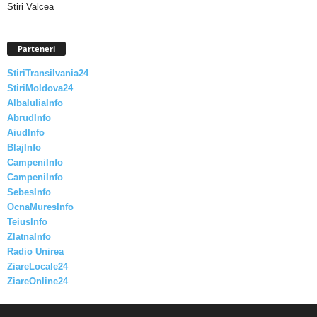
Stiri Valcea
Parteneri
StiriTransilvania24
StiriMoldova24
AlbaIuliaInfo
AbrudInfo
AiudInfo
BlajInfo
CampeniInfo
CampeniInfo
SebesInfo
OcnaMuresInfo
TeiusInfo
ZlatnaInfo
Radio Unirea
ZiareLocale24
ZiareOnline24