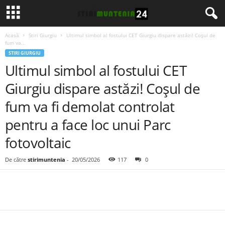
Acasă
Stiri Giurgiu
Ultimul simbol al fostului CET Giurgiu dispare astăzi! Coșul de
fum va...
STIRI GIURGIU
Ultimul simbol al fostului CET
Giurgiu dispare astăzi! Coșul de
fum va fi demolat controlat
pentru a face loc unui Parc
fotovoltaic
De către
stirimuntenia
-
20/05/2026
117
0