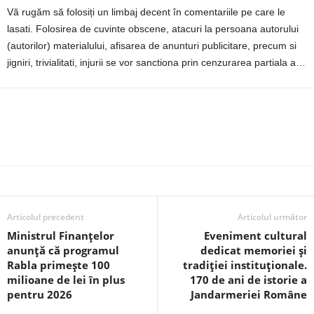
Vă rugăm să folosiți un limbaj decent în comentariile pe care le
lasati. Folosirea de cuvinte obscene, atacuri la persoana autorului
(autorilor) materialului, afisarea de anunturi publicitare, precum si
jigniri, trivialitati, injurii se vor sanctiona prin cenzurarea partiala a…
Articolul precedent
Articolul următor
Ministrul Finanțelor
Eveniment cultural
anunţă că programul
dedicat memoriei și
Rabla primește 100
tradiției instituționale.
milioane de lei în plus
170 de ani de istorie a
pentru 2026
Jandarmeriei Române