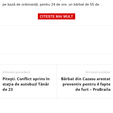
pe bază de ordonanță, pentru 24 de ore, un bărbat de 55 de…
CITESTE MAI MULT
Articolul precedent
Articolul următor
Pitești. Conflict aprins în
Bărbat din Cazasu arestat
stația de autobuz! Tânăr
preventiv pentru 4 fapte
de 23
de furt – ProBraila