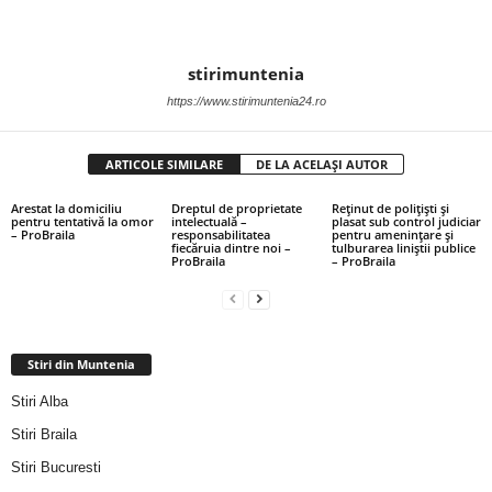
stirimuntenia
https://www.stirimuntenia24.ro
ARTICOLE SIMILARE
DE LA ACELAȘI AUTOR
Arestat la domiciliu
Dreptul de proprietate
Reținut de polițiști și
pentru tentativă la omor
intelectuală –
plasat sub control judiciar
– ProBraila
responsabilitatea
pentru amenințare și
fiecăruia dintre noi –
tulburarea liniștii publice
ProBraila
– ProBraila
Stiri din Muntenia
Stiri Alba
Stiri Braila
Stiri Bucuresti