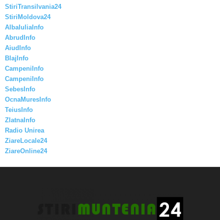
StiriTransilvania24
StiriMoldova24
AlbaIuliaInfo
AbrudInfo
AiudInfo
BlajInfo
CampeniInfo
CampeniInfo
SebesInfo
OcnaMuresInfo
TeiusInfo
ZlatnaInfo
Radio Unirea
ZiareLocale24
ZiareOnline24