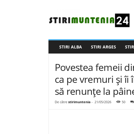
S
t
i
r
i
M
u
STIRI ALBA
STIRI ARGES
STIR
n
t
e
Povestea femeii din
n
i
ca pe vremuri și îi
a
să renunțe la pâin
2
4
De către
stirimuntenia
-
21/05/2026
50