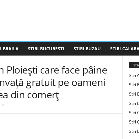
I BRAILA
STIRI BUCURESTI
STIRI BUZAU
STIRI CALARA
Sti
 Ploiești care face pâine
Stiri 
 învață gratuit pe oameni
Stiri 
ea din comerț
Stiri 
Stiri
0
Stiri 
Stiri
Stiri