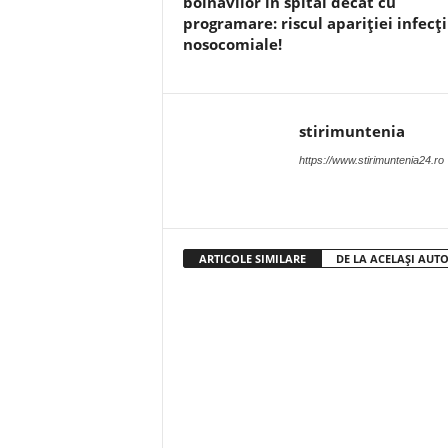
bolnavilor în spital decât cu
programare: riscul apariției infecți
nosocomiale!
stirimuntenia
https://www.stirimuntenia24.ro
ARTICOLE SIMILARE
DE LA ACELAȘI AUT