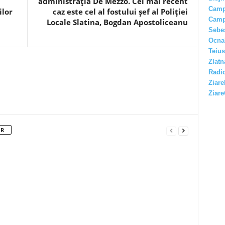
administrația De Mezzo. Cel mai recent
Camp
ilor
caz este cel al fostului șef al Poliției
Camp
Locale Slatina, Bogdan Apostoliceanu
Sebe
Ocna
Teius
Zlatn
Radio
Ziare
Ziare
OR