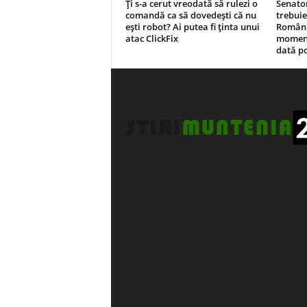
Ți s-a cerut vreodată să rulezi o
Senato
comandă ca să dovedești că nu
trebuie
ești robot? Ai putea fi ținta unui
Românie
atac ClickFix
moment,
dată p