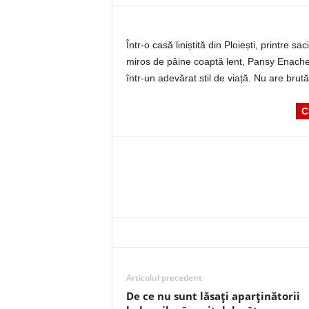
Într-o casă liniștită din Ploiești, printre sa
miros de pâine coaptă lent, Pansy Enache
într-un adevărat stil de viață. Nu are brut
C
Articolul precedent
De ce nu sunt lăsați aparținătorii