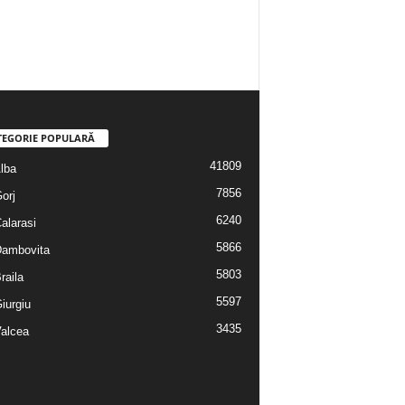
TEGORIE POPULARĂ
41809
Alba
7856
Gorj
6240
Calarasi
5866
 Dambovita
5803
Braila
5597
Giurgiu
3435
Valcea