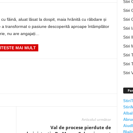
Stiri 
Stiri 
ci cu făină, aluat lăsat la dospit, maia hrănită cu răbdare și
Stiri 
 a transformat o pasiune descoperită aproape întâmplător
Stiri 
ărie, nu are angajați…
Stiri I
Stiri 
ITESTE MAI MULT
Stiri
Stiri 
Stiri 
Par
Stiri
Stiri
AlbaI
Articolul următor
Abru
AiudI
Val de procese pierdute de
BlajI