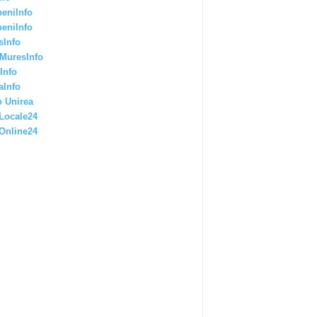
eniInfo
eniInfo
sInfo
MuresInfo
Info
aInfo
 Unirea
Locale24
Online24