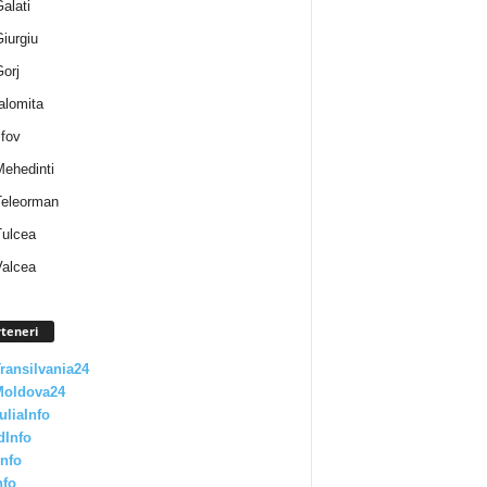
Galati
Giurgiu
Gorj
Ialomita
lfov
Mehedinti
 Teleorman
Tulcea
Valcea
teneri
Transilvania24
Moldova24
uliaInfo
dInfo
nfo
nfo