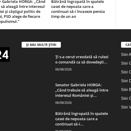
r Gabriela HORGA: „Când
Bătrână îngropată în spatele
 să aleagă între interesul
casei de nepoata care a
i și câștigul politic de
continuat să-i încaseze pensia
 PSD alege de fiecare
timp de un an
opulismul.”
ȘI MAI MULTE ȘTIRI
CA
Stiri 
Ți s-a cerut vreodată să rulezi
o comandă ca să dovedești...
Stiri 
06/08/2026
Stiri 
Stiri
Senator Gabriela HORGA:
„Când trebuie să aleagă între
Stiri 
interesul României și...
Stiri 
06/08/2026
Stiri 
Bătrână îngropată în spatele
casei de nepoata care a
continuat să-i...