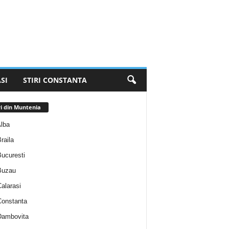
SI
STIRI CONSTANTA
ri din Muntenia
Alba
Braila
Bucuresti
 Buzau
Calarasi
 Constanta
 Dambovita