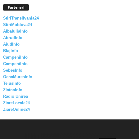
Parteneri
StiriTransilvania24
StiriMoldova24
AlbaIuliaInfo
AbrudInfo
AiudInfo
BlajInfo
CampeniInfo
CampeniInfo
SebesInfo
OcnaMuresInfo
TeiusInfo
ZlatnaInfo
Radio Unirea
ZiareLocale24
ZiareOnline24