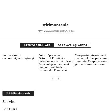
stirimuntenia
https://www.stirimuntenia24.ro
ARTICOLE SIMILARE
DE LA ACELAȘI AUTOR
un om a murit
Foto | Episcopia
Cine poate retrage banii
carbonizat, iar mașina și
Ortodoxă Română a
din contul unei persoane
Italiei, recunoscută oficial:
decedate. Ce spune legea
Ce avantaje aduce acest
și ce acte sunt necesare
pas comunității de
români din Peninsulă
Stiri din Muntenia
Stiri Alba
Stiri Braila