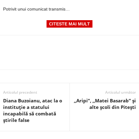
Potrivit unui comunicat transmis…
CITESTE MAI MULT
Articolul precedent
Articolul următor
Diana Buzoianu, atac la o
,,Aripi”, ,,Matei Basarab” și
instituție a statului
alte școli din Pitești
incapabilă să combată
știrile false