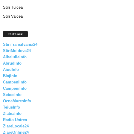
Stiri Tulcea
Stiri Valcea
Parteneri
StiriTransilvania24
StiriMoldova24
AlbaIuliaInfo
AbrudInfo
AiudInfo
BlajInfo
CampeniInfo
CampeniInfo
SebesInfo
OcnaMuresInfo
TeiusInfo
ZlatnaInfo
Radio Unirea
ZiareLocale24
ZiareOnline24