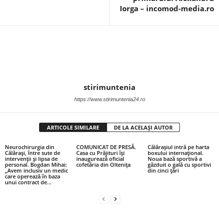
Iorga – incomod-media.ro
stirimuntenia
https://www.stirimuntenia24.ro
ARTICOLE SIMILARE
DE LA ACELAȘI AUTOR
Neurochirurgia din
COMUNICAT DE PRESĂ.
Călărașiul intră pe harta
Călărași, între sute de
Casa cu Prăjituri își
boxului internațional.
intervenții și lipsa de
inaugurează oficial
Noua bază sportivă a
personal. Bogdan Mihai:
cofetăria din Oltenița
găzduit o gală cu sportivi
„Avem inclusiv un medic
din cinci țări
care operează în baza
unui contract de...