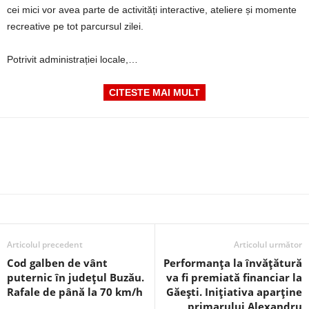
cei mici vor avea parte de activități interactive, ateliere și momente
recreative pe tot parcursul zilei.
Potrivit administrației locale,…
CITESTE MAI MULT
Articolul precedent
Articolul următor
Cod galben de vânt
Performanța la învățătură
puternic în județul Buzău.
va fi premiată financiar la
Rafale de până la 70 km/h
Găești. Inițiativa aparține
primarului Alexandru