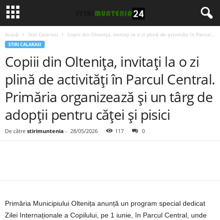
Acasă
Stiri Calarasi
Copiii din Oltenița, invitați la o zi plină de activități în Parcul...
STIRI CALARASI
Copiii din Oltenița, invitați la o zi
plină de activități în Parcul Central.
Primăria organizează și un târg de
adopții pentru căței și pisici
De către
stirimuntenia
-
28/05/2026
117
0
Primăria Municipiului Oltenița anunță un program special dedicat
Zilei Internaționale a Copilului, pe 1 iunie, în Parcul Central, unde