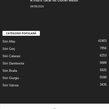
A murit tatăl lui Lionel Messi
08/08/2026
CATEGORIE POPULARĂ
41903
Stiri Alba
7856
Stiri Gorj
6253
Stiri Calarasi
5889
Stiri Dambovita
5825
Stiri Braila
5598
Stiri Giurgiu
3435
Stiri Valcea