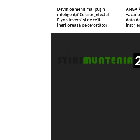
Devin oamenii mai puțin
ANGAJĂ
inteligenți? Ce este „efectul
vacante 
Flynn invers” și de ce îi
data de
îngrijorează pe cercetători
înscrie