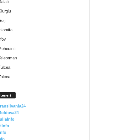
Galati
Giurgiu
Gorj
Ialomita
lfov
Mehedinti
 Teleorman
Tulcea
Valcea
teneri
Transilvania24
Moldova24
uliaInfo
dInfo
nfo
nfo