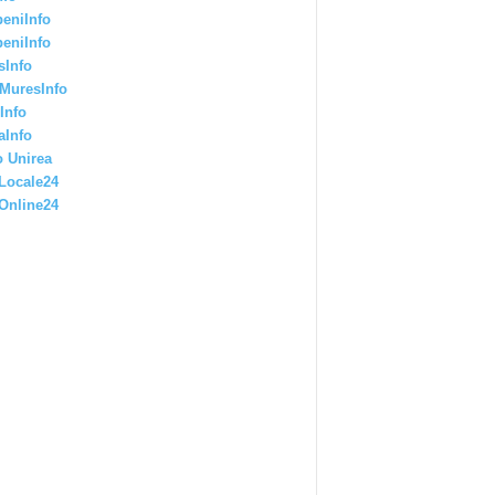
eniInfo
eniInfo
sInfo
MuresInfo
Info
aInfo
 Unirea
Locale24
Online24