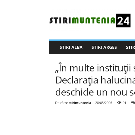
S
t
i
r
i
M
u
STIRI ALBA
STIRI ARGES
STIR
n
t
e
„În multe instituți
n
i
Declarația halucina
a
deschide un nou s
2
4
De către
stirimuntenia
-
28/05/2026
91