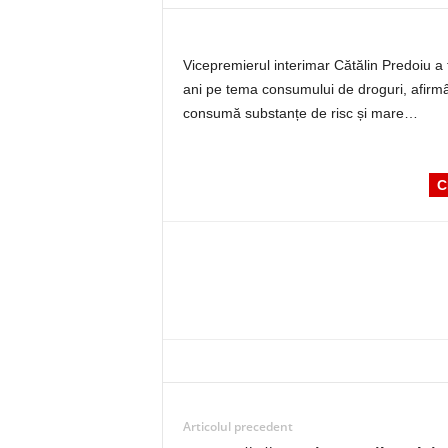
Vicepremierul interimar Cătălin Predoiu a f
ani pe tema consumului de droguri, afirmând
consumă substanțe de risc și mare…
C
Articolul precedent