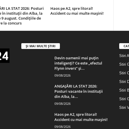
RI LA STAT 2026: Posturi
Haos pe A2, spre litoral!
în instituții din Alba, la
Accident cu mai multe mașini!
 9 august. Condițiile de
re la concurs
ȘI MAI MULTE ȘTIRI
CA
Stiri 
Devin oamenii mai puțin
inteligenți? Ce este „efectul
Stiri 
Flynn invers” și...
Stiri 
09/08/2026
Stiri
ANGAJĂRI LA STAT 2026:
Stiri 
Posturi vacante în instituții
din Alba, la...
Stiri 
09/08/2026
Stiri 
Haos pe A2, spre litoral!
Accident cu mai multe mașini!
09/08/2026