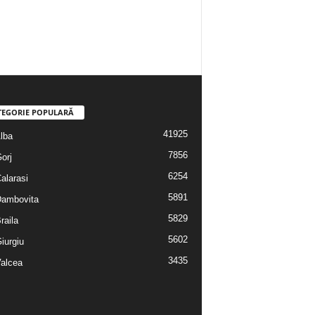
TEGORIE POPULARĂ
41925
Alba
7856
Gorj
6254
Calarasi
5891
 Dambovita
5829
Braila
5602
Giurgiu
3435
Valcea