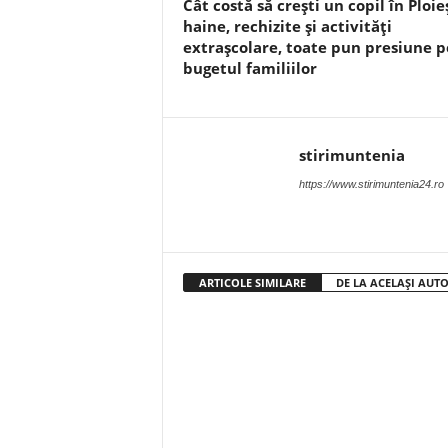
Cât costă să crești un copil în Ploieș
haine, rechizite și activități
extrașcolare, toate pun presiune p
bugetul familiilor
stirimuntenia
https://www.stirimuntenia24.ro
ARTICOLE SIMILARE
DE LA ACELAȘI AUT