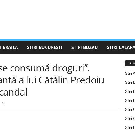
I BRAILA
STIRI BUCURESTI
STIRI BUZAU
STIRI CALARA
Sti
i se consumă droguri”.
Stiri 
ntă a lui Cătălin Predoiu
Stiri 
candal
Stiri 
Stiri
0
Stiri 
Stiri
Stiri