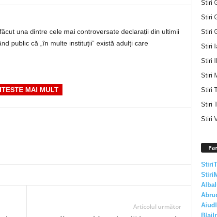
Stiri 
Stiri 
ăcut una dintre cele mai controversate declarații din ultimii
Stiri 
 public că „în multe instituții” există adulți care
Stiri 
Stiri I
Stiri 
ITESTE MAI MULT
Stiri
Stiri 
Stiri 
Par
Stiri
Stiri
AlbaI
Abru
AiudI
Articolul următor
BlajI