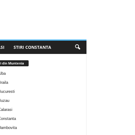
SI
STIRI CONSTANTA
ri din Muntenia
Alba
Braila
Bucuresti
 Buzau
Calarasi
 Constanta
 Dambovita