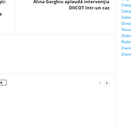
ti:
Alina Gorghiu aplaudă intervenția
Camp
DIICOT într-un caz
Camp
e
Sebe
Ocna
Teius
Zlatn
Radio
Ziare
Ziare
OR