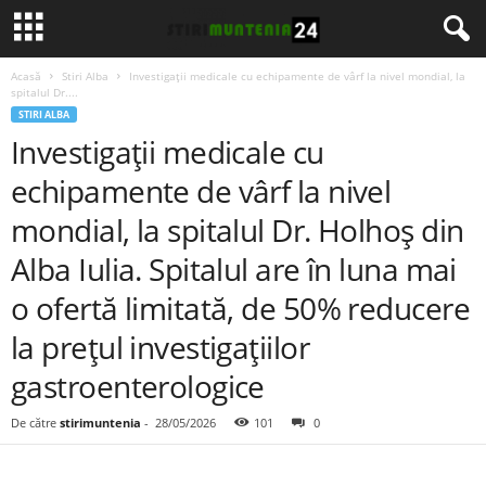
Acasă
Stiri Alba
Investigații medicale cu echipamente de vârf la nivel mondial, la
spitalul Dr....
STIRI ALBA
Investigații medicale cu
echipamente de vârf la nivel
mondial, la spitalul Dr. Holhoș din
Alba Iulia. Spitalul are în luna mai
o ofertă limitată, de 50% reducere
la prețul investigațiilor
gastroenterologice
De către
stirimuntenia
-
28/05/2026
101
0