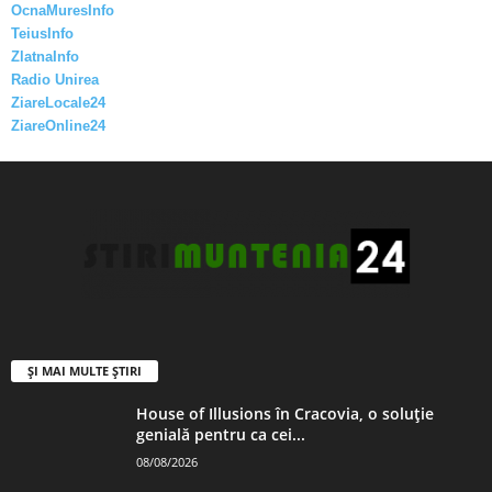
OcnaMuresInfo
TeiusInfo
ZlatnaInfo
Radio Unirea
ZiareLocale24
ZiareOnline24
ȘI MAI MULTE ȘTIRI
House of Illusions în Cracovia, o soluție
genială pentru ca cei...
08/08/2026