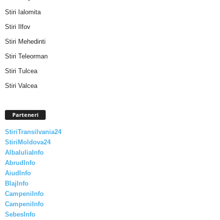
Stiri Ialomita
Stiri Ilfov
Stiri Mehedinti
Stiri Teleorman
Stiri Tulcea
Stiri Valcea
Parteneri
StiriTransilvania24
StiriMoldova24
AlbaIuliaInfo
AbrudInfo
AiudInfo
BlajInfo
CampeniInfo
CampeniInfo
SebesInfo