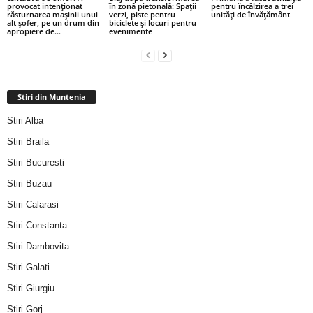
provocat intenționat
în zonă pietonală: Spații
pentru încălzirea a trei
răsturnarea mașinii unui
verzi, piste pentru
unități de învățământ
alt șofer, pe un drum din
biciclete și locuri pentru
apropiere de...
evenimente
Stiri din Muntenia
Stiri Alba
Stiri Braila
Stiri Bucuresti
Stiri Buzau
Stiri Calarasi
Stiri Constanta
Stiri Dambovita
Stiri Galati
Stiri Giurgiu
Stiri Gorj