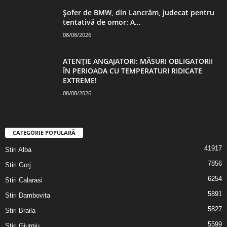
Șofer de BMW, din Lancrăm, judecat pentru
tentativă de omor: A...
08/08/2026
ATENŢIE ANGAJATORI: MĂSURI OBLIGATORII
ÎN PERIOADA CU TEMPERATURI RIDICATE
EXTREME!
08/08/2026
CATEGORIE POPULARĂ
41917
Stiri Alba
7856
Stiri Gorj
6254
Stiri Calarasi
5891
Stiri Dambovita
5827
Stiri Braila
5599
Stiri Giurgiu