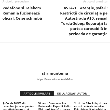
Articolul precedent
Articolul următor
Vodafone și Telekom
ASTĂZI | Atenție, șoferi!
România fuzionează
Restricții de circulație pe
oficial. Ce se schimbă
Autostrada A10, sensul
Turda-Sebeș: Reparații la
partea carosabilă în
perioada de garanție
stirimuntenia
https://www.stirimuntenia24.ro
ARTICOLE SIMILARE
DE LA ACELAȘI AUTOR
Șofer de BMW, din
Video | Cum va arăta
Școli din Alba Iulia, dotate
Lancrăm, judecat pentru
Bulevardul Republicii din
cu noi centrale termice:
tentativă de omor: A
Blaj după transformarea
Primăria a făcut achiziția